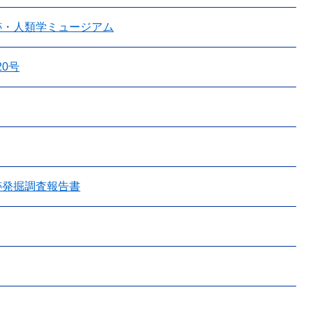
跡・人類学ミュージアム
20号
跡発掘調査報告書