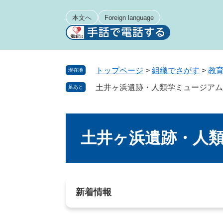
ペ
メ
ー
ニ
本文へ
Foreign language
ジ
ュ
の
ー
先
を
頭
飛
トップページ
>
組織でさがす
>
教
現在地
で
ば
土井ヶ浜遺跡・人類学ミュージアム
足あと
す
し
。
て
本
本
文
文
土井ヶ浜遺跡・人
へ
新着情報