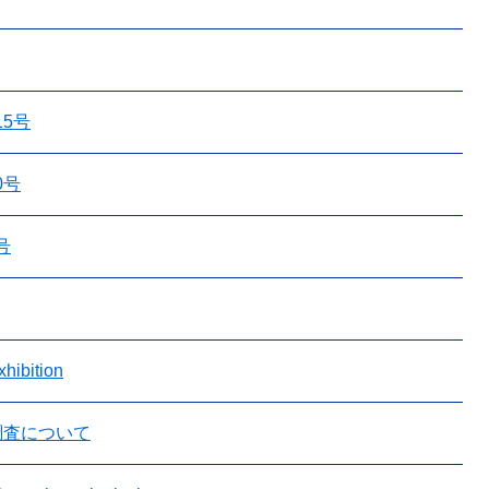
15号
0号
号
hibition
調査について