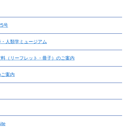
25号
跡・人類学ミュージアム
資料（リーフレット・冊子）のご案内
のご案内
ite