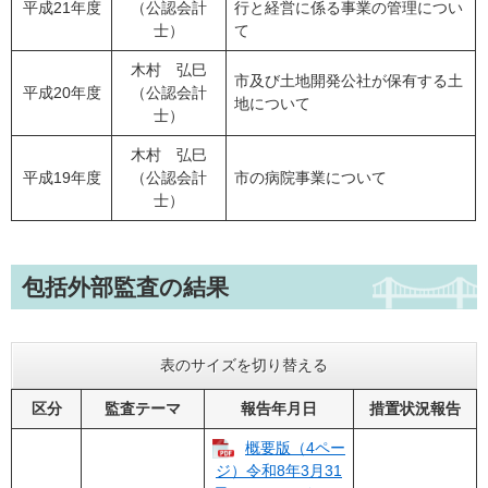
平成21年度
（公認会計
行と経営に係る事業の管理につい
士）
て
木村 弘巳
市及び土地開発公社が保有する土
平成20年度
（公認会計
地について
士）
木村 弘巳
平成19年度
（公認会計
市の病院事業について
士）
包括外部監査の結果
表のサイズを切り替える
区分
監査テーマ
報告年月日
措置状況報告
概要版（4ペー
ジ）令和8年3月31