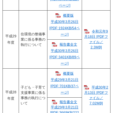
ページ]
概要版
平成30年3月26日
[PDF:1924KB/54ペ
令和元年9
住環境の整備事
ージ]
平成29
月18日 [PDFフ
業に係る事務の
ァイル／
年度
報告書全文
執行について
2.3MB]
平成30年3月26日
[PDF:3401KB/89ペ
ージ]
概要版
平成29年3月21日
[PDF:701KB/37ペ
子ども・子育て
平成30年2
平成28
ージ]
支援事業に係る
月13日 [PDFフ
事務の執行につ
ァイル／
年度
報告書全文
いて
7.02MB]
平成29年3月21日
[PDF:3669KB/222