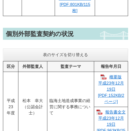
[PDF:801KB/115
枚]
個別外部監査契約の状況
表のサイズを切り替える
区分
外部監査人
監査テーマ
報告年月日
概要版
平成23年12月
19日
[PDF:152KB/2
平成
松本 幸大
臨海土地造成事業の経
ページ]
23
（公認会計
営に関する事務につい
報告書全文
年度
士）
て
平成23年12月
19日
[PDF:963KB/25