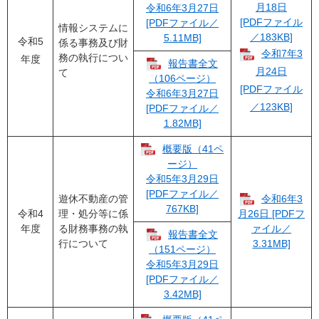
月18日
令和6年3月27日
[PDFファイル
[PDFファイル／
情報システムに
／183KB]
5.11MB]
令和5
係る事務及び財
令和7年3
務の執行につい
年度
報告書全文
月24日
て
（106ページ）
[PDFファイル
令和6年3月27日
／123KB]
[PDFファイル／
1.82MB]
概要版（41ペ
ージ）
令和5年3月29日
[PDFファイル／
遊休不動産の管
令和6年3
767KB]
令和4
理・処分等に係
月26日 [PDFフ
年度
る財務事務の執
ァイル／
報告書全文
行について
3.31MB]
（151ページ）
令和5年3月29日
[PDFファイル／
3.42MB]