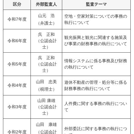
区分
外部監査人
監査テーマ
山元 浩
空地・空家対策についての事務の
令和7年度
執行について
（弁護士）
呉 正和
観光振興と観光に関連する施策及
令和6年度
（公認会計
び事業の財務事務の執行について
士）
呉 正和
情報システムに係る事務及び財務
令和5年度
（公認会計
の執行について
士）
山田 忠美
遊休不動産の管理・処分等に係る
令和4年度
財務事務の執行について
（税理士）
山田 康雄
人件費に関する事務の執行につい
令和3年度
（公認会計
て
士）
山田 康雄
外部委託に関する事務の執行につ
令和2年度
（公認会計