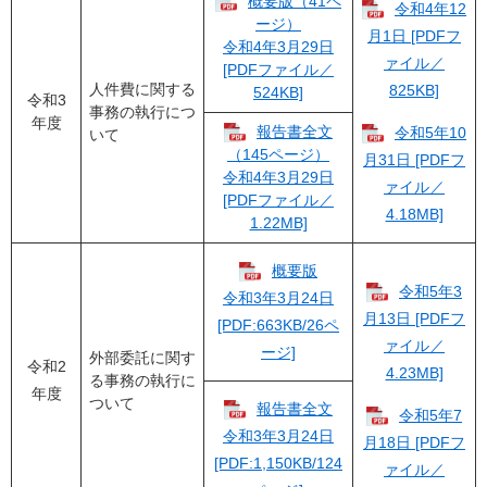
概要版（41ペ
令和4年12
ージ）
月1日 [PDFフ
令和4年3月29日
ァイル／
[PDFファイル／
人件費に関する
825KB]
524KB]
令和3
事務の執行につ
年度
報告書全文
令和5年10
いて
（145ページ）
月31日 [PDFフ
令和4年3月29日
ァイル／
[PDFファイル／
4.18MB]
1.22MB]
概要版
令和5年3
令和3年3月24日
月13日 [PDFフ
[PDF:663KB/26ペ
ァイル／
ージ]
外部委託に関す
令和2
4.23MB]
る事務の執行に
年度
ついて
報告書全文
令和5年7
令和3年3月24日
月18日 [PDFフ
[PDF:1,150KB/124
ァイル／