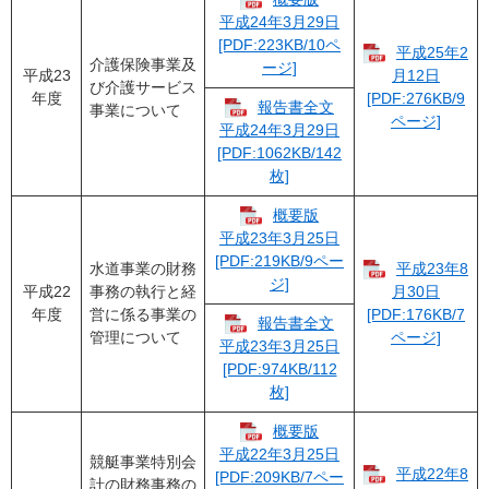
平成24年3月29日
[PDF:223KB/10ペ
平成25年2
介護保険事業及
ージ]
平成23
月12日
び介護サービス
年度
[PDF:276KB/9
報告書全文
事業について
ページ]
平成24年3月29日
[PDF:1062KB/142
枚]
概要版
平成23年3月25日
[PDF:219KB/9ペー
水道事業の財務
平成23年8
ジ]
平成22
事務の執行と経
月30日
年度
営に係る事業の
[PDF:176KB/7
報告書全文
管理について
ページ]
平成23年3月25日
[PDF:974KB/112
枚]
概要版
平成22年3月25日
競艇事業特別会
平成22年8
[PDF:209KB/7ペー
計の財務事務の