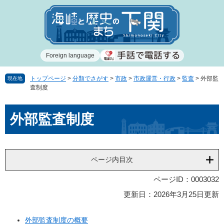
ペ
メ
ー
ニ
ジ
ュ
の
ー
先
を
Foreign language
頭
飛
で
ば
す
し
トップページ
>
分類でさがす
>
市政
>
市政運営・行政
>
監査
>
外部監
現在地
査制度
。
て
本
本
文
外部監査制度
文
へ
ページ内目次
ページID：0003032
更新日：2026年3月25日更新
外部監査制度の概要