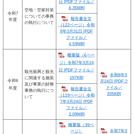
日 [PDFファイル／
6.35MB]
空地・空家対策
令和7
についての事務
報告書全文
年度
の執行について
（122ページ）令和
8年3月31日 [PDF
ファイル／
4.59MB]
概要版（6ペー
ジ）令和7年3月24
日 [PDFファイル／
観光振興と観光
令和8年3
197KB]
に関連する施策
令和6
月24日 [PDFフ
及び事業の財務
ァイル／
年度
報告書全文
事務の執行につ
205KB]
（119ページ）令和
いて
7年3月24日 [PDF
ファイル／
2.09MB]
概要版（39ペ
令和7年3
ージ）