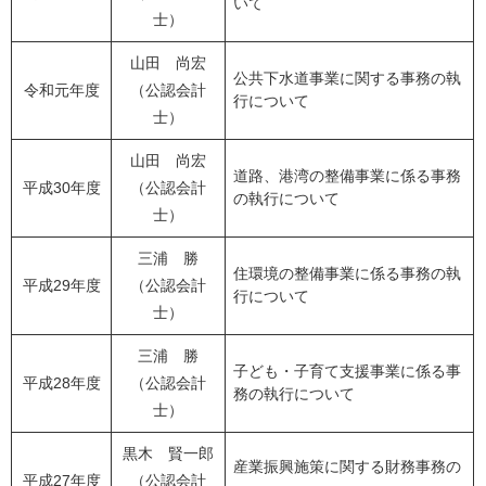
いて
士）
山田 尚宏
公共下水道事業に関する事務の執
令和元年度
（公認会計
行について
士）
山田 尚宏
道路、港湾の整備事業に係る事務
平成30年度
（公認会計
の執行について
士）
三浦 勝
住環境の整備事業に係る事務の執
平成29年度
（公認会計
行について
士）
三浦 勝
子ども・子育て支援事業に係る事
平成28年度
（公認会計
務の執行について
士）
黒木 賢一郎
産業振興施策に関する財務事務の
平成27年度
（公認会計