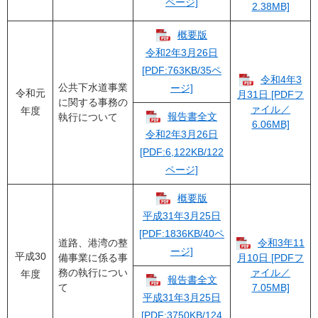
ページ]
2.38MB]
概要版
令和2年3月26日
[PDF:763KB/35ペ
令和4年3
公共下水道事業
ージ]
令和元
月31日 [PDFフ
に関する事務の
ァイル／
年度
報告書全文
執行について
6.06MB]
令和2年3月26日
[PDF:6,122KB/122
ページ]
概要版
平成31年3月25日
[PDF:1836KB/40ペ
道路、港湾の整
令和3年11
ージ]
平成30
備事業に係る事
月10日 [PDFフ
務の執行につい
ァイル／
年度
報告書全文
て
7.05MB]
平成31年3月25日
[PDF:3750KB/124