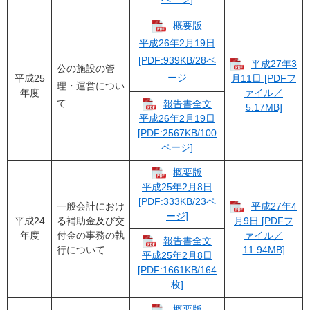
概要版
平成26年2月19日
[PDF:939KB/28ペ
平成27年3
公の施設の管
ージ
平成25
月11日 [PDFフ
理・運営につい
年度
ァイル／
て
報告書全文
5.17MB]
平成26年2月19日
[PDF:2567KB/100
ページ]
概要版
平成25年2月8日
[PDF:333KB/23ペ
一般会計におけ
平成27年4
ージ]
平成24
る補助金及び交
月9日 [PDFフ
年度
付金の事務の執
ァイル／
報告書全文
行について
11.94MB]
平成25年2月8日
[PDF:1661KB/164
枚]
概要版