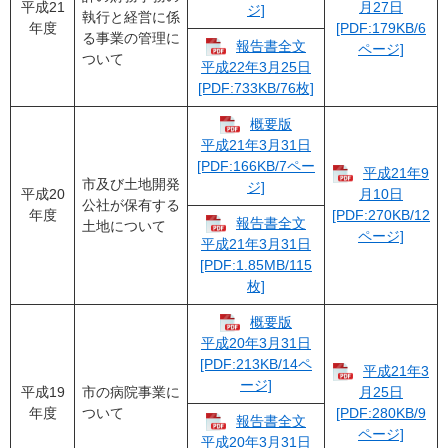
平成21
月27日
ジ]
執行と経営に係
年度
[PDF:179KB/6
る事業の管理に
報告書全文
ページ]
ついて
平成22年3月25日
[PDF:733KB/76枚]
概要版
平成21年3月31日
[PDF:166KB/7ペー
平成21年9
市及び土地開発
ジ]
平成20
月10日
公社が保有する
年度
[PDF:270KB/12
報告書全文
土地について
ページ]
平成21年3月31日
[PDF:1.85MB/115
枚]
概要版
平成20年3月31日
[PDF:213KB/14ペ
平成21年3
ージ]
平成19
市の病院事業に
月25日
年度
ついて
[PDF:280KB/9
報告書全文
ページ]
平成20年3月31日