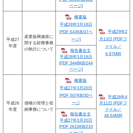
ページ]
概要版
平成28年3月18日
平成29年2
[PDF:643KB/37ペ
産業振興施策に
月13日 [PDFフ
ージ]
平成27
関する財務事務
年度
ァイル／
の執行について
報告書全文
8.87MB]
平成28年3月18日
[PDF:3448KB/244
ページ]
概要版
平成27年3月20日
[PDF:507KB/30ペ
平成28年4
ージ
平成26
債権の管理と収
月11日 [PDFフ
年度
納事務について
ァイル／
報告書全文
48.54MB]
平成27年3月20日
[PDF:2610KB/210
ページ]