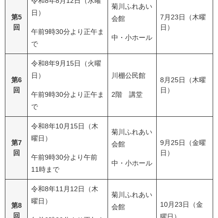
令和8年8月12日（水曜
菊川ふれあい
日）
第5
7月23日（木曜
会館
回
日）
午前9時30分より正午ま
中・小ホール
で
令和8年9月15日（火曜
日）
川棚公民館
第6
8月25日（木曜
回
日）
午前9時30分より正午ま
2階 講堂
で
令和8年10月15日（木
菊川ふれあい
曜日）
第7
9月25日（金曜
会館
回
日）
午前9時30分より午前
中・小ホール
11時まで
令和8年11月12日（木
菊川ふれあい
曜日）
10月23日（金
第8
会館
回
曜日）