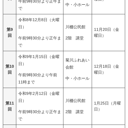
午前9時30分より正午ま
中・小ホール
で
令和8年12月8日（火曜
日）
川棚公民館
第9
11月20日（金
回
曜日）
午前9時30分より正午ま
2階 講堂
で
令和9年1月15日（金曜
菊川ふれあい
日）
第10
12月18日（金
会館
回
曜日）
午前9時30分より午前
中・小ホール
11時まで
令和9年2月12日（金曜
日）
川棚公民館
第11
1月25日（月曜
回
日）
午前9時30分より正午ま
2階 講堂
で