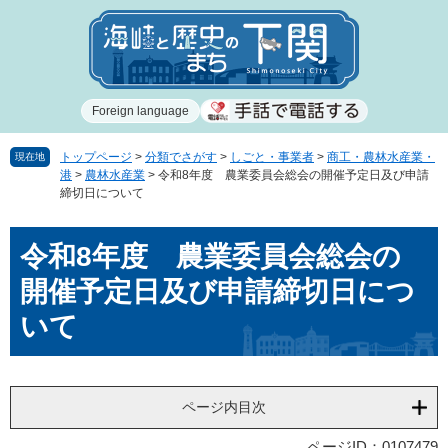
ペ
メ
ー
ニ
ジ
ュ
の
ー
先
を
Foreign language
頭
飛
で
ば
す
し
トップページ
>
分類でさがす
>
しごと・事業者
>
商工・農林水産業・
現在地
港
>
農林水産業
>
令和8年度 農業委員会総会の開催予定日及び申請
。
て
締切日について
本
文
本
へ
令和8年度 農業委員会総会の
文
開催予定日及び申請締切日につ
いて
ページ内目次
ページID：0107479