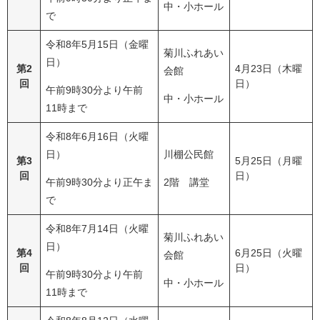
中・小ホール
で
令和8年5月15日（金曜
菊川ふれあい
日）
第2
4月23日（木曜
会館
回
日）
午前9時30分より午前
中・小ホール
11時まで
令和8年6月16日（火曜
日）
川棚公民館
第3
5月25日（月曜
回
日）
午前9時30分より正午ま
2階 講堂
で
令和8年7月14日（火曜
菊川ふれあい
日）
第4
6月25日（火曜
会館
回
日）
午前9時30分より午前
中・小ホール
11時まで