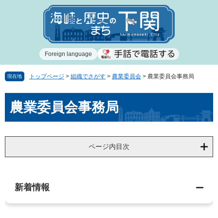
ペ
メ
ー
ニ
ジ
ュ
の
ー
先
を
Foreign language
頭
飛
で
ば
す
し
トップページ
>
組織でさがす
>
農業委員会
>
農業委員会事務局
現在地
。
て
本
本
農業委員会事務局
文
文
へ
ページ内目次
新着情報