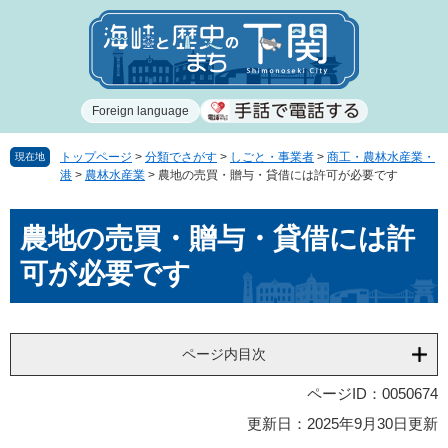
ペ
メ
ー
ニ
ジ
ュ
の
ー
先
を
Foreign language
頭
飛
で
ば
す
し
トップページ
>
分類でさがす
>
しごと・事業者
>
商工・農林水産業・
現在地
港
>
農林水産業
>
農地の売買・贈与・貸借には許可が必要です
。
て
本
本
文
農地の売買・贈与・貸借には許
文
へ
可が必要です
ページ内目次
ページID：0050674
更新日：2025年9月30日更新