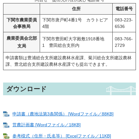
住所
電話番号
下関市農業委員
下関市唐戸町4番1号 カラトピア
083-223-
会事務局
4階
6536
農業委員会北部
下関市豊田町大字殿敷1918番地
083-766-
1 豊田総合支所内
2729
支局
申請書類は豊浦総合支所建設農林水産課、菊川総合支所建設農林
課、豊北総合支所建設農林水産課でも提出できます。
ダウンロード
申請書（農地法第3条関係） [Wordファイル／88KB]
営農計画書 [Wordファイル／18KB]
参考様式（住所・氏名等） [Excelファイル／11KB]