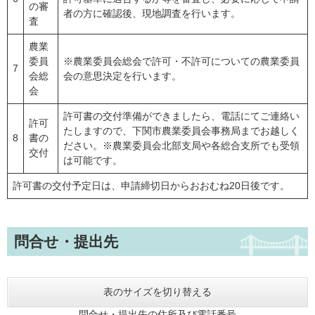
の審
者の方に確認後、現地調査を行います。
査
農業
委員
※農業委員会総会で許可・不許可についての農業委員
7
会総
会の意思決定を行います。
会
許可書の交付準備ができましたら、電話にてご連絡い
許可
たしますので、下関市農業委員会事務局までお越しく
8
書の
ださい。※農業委員会北部支局や各総合支所でも受領
交付
は可能です。
許可書の交付予定日は、申請締切日からおおむね20日後です。
問合せ・提出先
表のサイズを切り替える
問合せ・提出先の住所及び電話番号