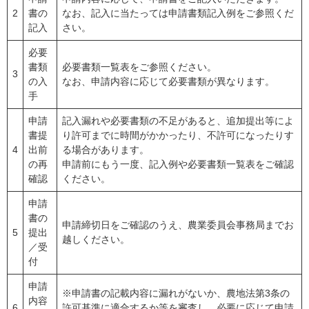
2
書の
なお、記入に当たっては申請書類記入例をご参照くだ
記入
さい。
必要
書類
必要書類一覧表をご参照ください。
3
の入
なお、申請内容に応じて必要書類が異なります。
手
申請
記入漏れや必要書類の不足があると、追加提出等によ
書提
り許可までに時間がかかったり、不許可になったりす
4
出前
る場合があります。
の再
申請前にもう一度、記入例や必要書類一覧表をご確認
確認
ください。
申請
書の
申請締切日をご確認のうえ、農業委員会事務局までお
5
提出
越しください。
／受
付
申請
※申請書の記載内容に漏れがないか、農地法第3条の
内容
6
許可基準に適合するか等を審査し、必要に応じて申請