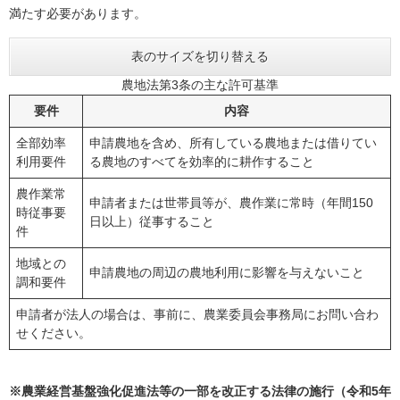
満たす必要があります。
表のサイズを切り替える
農地法第3条の主な許可基準
要件
内容
全部効率
申請農地を含め、所有している農地または借りてい
利用要件
る農地のすべてを効率的に耕作すること
農作業常
申請者または世帯員等が、農作業に常時（年間150
時従事要
日以上）従事すること
件
地域との
申請農地の周辺の農地利用に影響を与えないこと
調和要件
申請者が法人の場合は、事前に、農業委員会事務局にお問い合わ
せください。
※農業経営基盤強化促進法等の一部を改正する法律の施行（令和5年