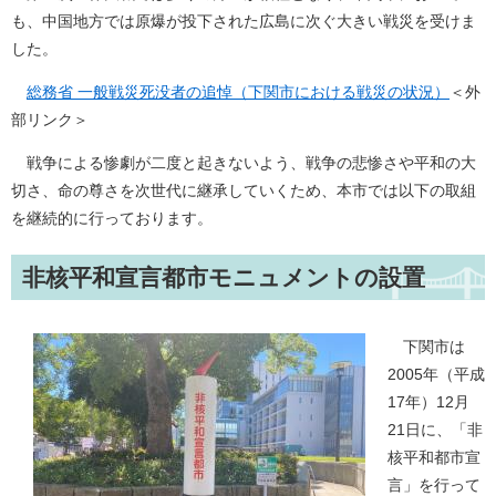
も、中国地方では原爆が投下された広島に次ぐ大きい戦災を受けま
した。
総務省 一般戦災死没者の追悼（下関市における戦災の状況）
＜外
部リンク＞
戦争による惨劇が二度と起きないよう、戦争の悲惨さや平和の大
切さ、命の尊さを次世代に継承していくため、本市では以下の取組
を継続的に行っております。​
非核平和宣言都市モニュメントの設置
下関市は
2005年（平成
17年）12月
21日に、「非
核平和都市宣
言」を行って