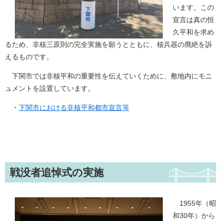
います。この
宣言は真の恒
久平和を求め
るため、非核三原則の完全実施を願うとともに、核兵器の廃絶を訴
えるものです。
下関市では非核平和の重要性を伝えていくために、敷地内にモニ
ュメントを設置しています。
・
下関市における非核平和都市宣言等
戦没者追悼式の実施
1955年（昭
和30年）から