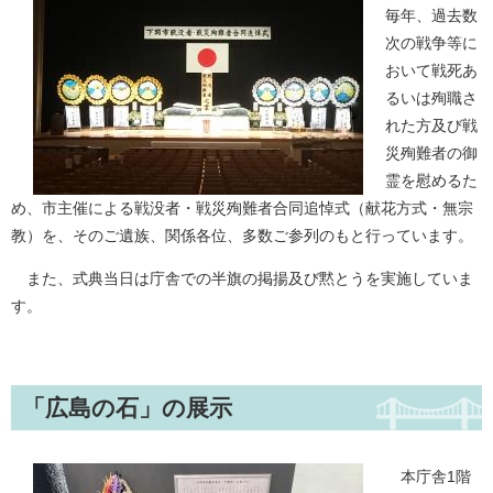
毎年、過去数
次の戦争等に
おいて戦死あ
るいは殉職さ
れた方及び戦
災殉難者の御
霊を慰めるた
め、市主催による戦没者・戦災殉難者合同追悼式（献花方式・無宗
教）を、そのご遺族、関係各位、多数ご参列のもと行っています。
また、式典当日は庁舎での半旗の掲揚及び黙とうを実施していま
す。
「広島の石」の展示
本庁舎1階