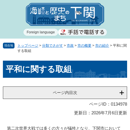
ペ
メ
ー
ニ
ジ
ュ
の
ー
先
を
Foreign language
頭
飛
で
ば
す
し
トップページ
>
分類でさがす
>
市政
>
市の概要
>
市の紹介
>
平和に関
現在地
する取組
。
て
本
本
文
平和に関する取組
文
へ
ページ内目次
ページID：0134978
更新日：2026年7月6日更新
第二次世界大戦では多くの方々が犠牲となり、下関市において