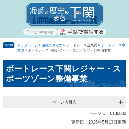
ペ
メ
ー
ニ
ジ
ュ
の
ー
先
を
Foreign language
頭
飛
で
ば
す
し
トップページ
>
組織でさがす
>
ボートレース企業局
>
ボートレース事
現在地
業課
>
ボートレース下関レジャー・スポーツゾーン整備事業
。
て
本
本
文
ボートレース下関レジャー・ス
文
へ
ポーツゾーン整備事業
ページ内目次
ページID：0130639
更新日：2026年5月13日更新