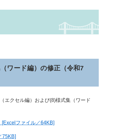
式集（ワード編）の修正（令和7
集（エクセル編）および(8)様式集（ワード
Excelファイル／64KB]
75KB]