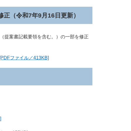
修正（令和7年9月16日更新）
式集（提案書記載要領を含む。）の一部を修正
DFファイル／413KB]
]