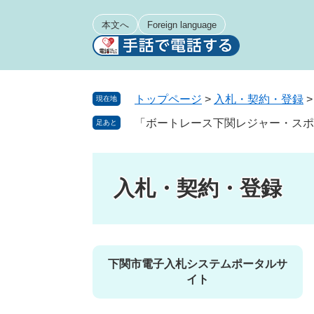
ペ
メ
ー
ニ
本文へ
Foreign language
ジ
ュ
の
ー
先
を
頭
飛
トップページ
>
入札・契約・登録
現在地
で
ば
「ボートレース下関レジャー・スポ
足あと
す
し
。
て
本
文
入札・契約・登録
へ
下関市電子入札システムポータルサ
イト