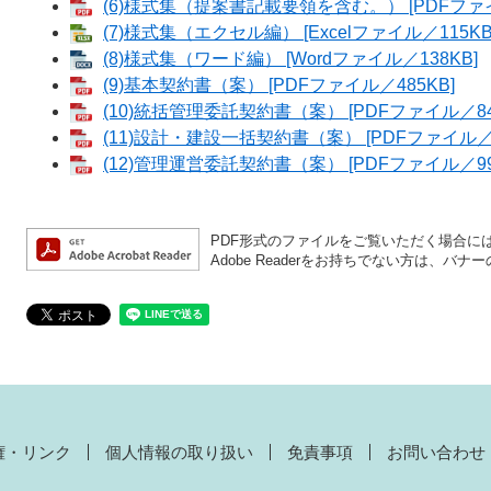
(6)様式集（提案書記載要領を含む。） [PDFファイ
(7)様式集（エクセル編） [Excelファイル／115KB
(8)様式集（ワード編） [Wordファイル／138KB]
(9)基本契約書（案） [PDFファイル／485KB]
(10)統括管理委託契約書（案） [PDFファイル／84
(11)設計・建設一括契約書（案） [PDFファイル／1
(12)管理運営委託契約書（案） [PDFファイル／99
PDF形式のファイルをご覧いただく場合には、A
Adobe Readerをお持ちでない方は、
権・リンク
個人情報の取り扱い
免責事項
お問い合わせ