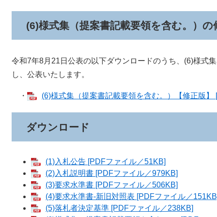
(6)様式集（提案書記載要領を含む。）の
令和7年8月21日公表の以下ダウンロードのうち、(6)様
し、公表いたします。
・
(6)様式集（提案書記載要領を含む。）【修正版】 [P
ダウンロード
(1)入札公告 [PDFファイル／51KB]
(2)入札説明書 [PDFファイル／979KB]
(3)要求水準書 [PDFファイル／506KB]
(4)要求水準書-新旧対照表 [PDFファイル／151KB
(5)落札者決定基準 [PDFファイル／238KB]