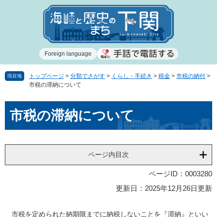
ペ
メ
ー
ニ
ジ
ュ
の
ー
先
を
Foreign language
頭
飛
で
ば
す
し
トップページ
>
分類でさがす
>
くらし・手続き
>
税金
>
市税の納付
>
現在地
市税の滞納について
。
て
本
本
文
市税の滞納について
文
へ
ページ内目次
ページID：0003280
更新日：2025年12月26日更新
市税を定められた納期限までに納税しないことを『滞納』といい