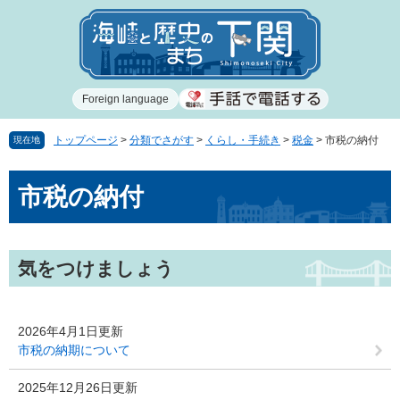
ペ
メ
ー
ニ
ジ
ュ
の
ー
先
を
Foreign language
頭
飛
で
ば
す
し
トップページ
>
分類でさがす
>
くらし・手続き
>
税金
>
市税の納付
現在地
。
て
本
本
市税の納付
文
文
へ
気をつけましょう
2026年4月1日更新
市税の納期について
2025年12月26日更新