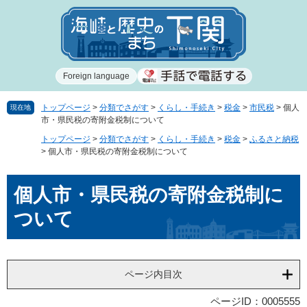
ペ
メ
ー
ニ
ジ
ュ
の
ー
先
を
Foreign language
頭
飛
で
ば
す
し
トップページ
>
分類でさがす
>
くらし・手続き
>
税金
>
市民税
>
個人
現在地
市・県民税の寄附金税制について
。
て
本
トップページ
>
分類でさがす
>
くらし・手続き
>
税金
>
ふるさと納税
文
>
個人市・県民税の寄附金税制について
へ
本
個人市・県民税の寄附金税制に
文
ついて
ページ内目次
ページID：0005555