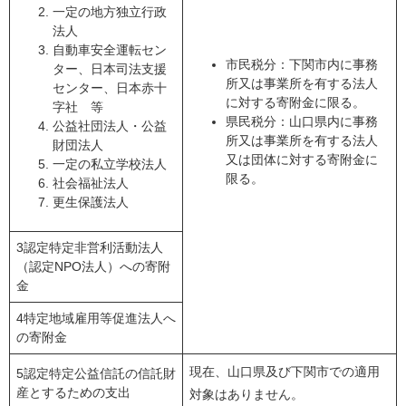
一定の地方独立行政
法人
自動車安全運転セン
市民税分：下関市内に事務
ター、日本司法支援
所又は事業所を有する法人
センター、日本赤十
に対する寄附金に限る。
字社 等
県民税分：山口県内に事務
公益社団法人・公益
所又は事業所を有する法人
財団法人
又は団体に対する寄附金に
一定の私立学校法人
限る。
社会福祉法人
更生保護法人
3認定特定非営利活動法人
（認定NPO法人）への寄附
金
4特定地域雇用等促進法人へ
の寄附金
現在、山口県及び下関市での適用
5認定特定公益信託の信託財
産とするための支出
対象はありません。