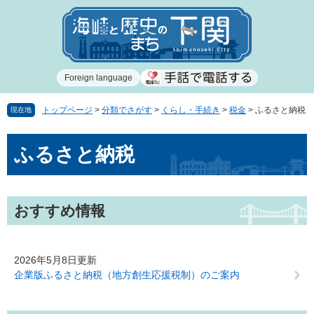
ペ
メ
ー
ニ
ジ
ュ
の
ー
先
を
Foreign language
頭
飛
で
ば
す
し
トップページ
>
分類でさがす
>
くらし・手続き
>
税金
>
ふるさと納税
現在地
。
て
本
本
ふるさと納税
文
文
へ
おすすめ情報
2026年5月8日更新
企業版ふるさと納税（地方創生応援税制）のご案内