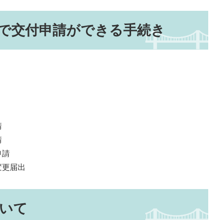
で交付申請ができる手続き
請
請
申請
更届出
いて