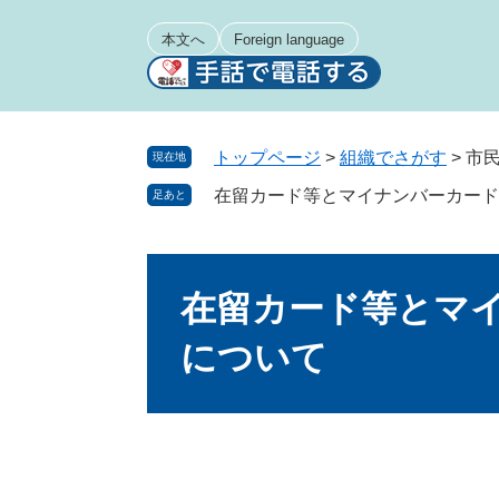
ペ
メ
ー
ニ
本文へ
Foreign language
ジ
ュ
の
ー
先
を
頭
飛
トップページ
>
組織でさがす
>
市
現在地
で
ば
在留カード等とマイナンバーカード
足あと
す
し
。
て
本
本
文
文
在留カード等とマ
へ
について