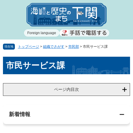
ペ
メ
ー
ニ
ジ
ュ
の
ー
先
を
Foreign language
頭
飛
で
ば
す
し
トップページ
>
組織でさがす
>
市民部
>
市民サービス課
現在地
。
て
本
本
市民サービス課
文
文
へ
ページ内目次
新着情報