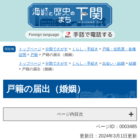
ペ
メ
ー
ニ
ジ
ュ
の
ー
先
を
Foreign language
頭
飛
で
ば
す
し
トップページ
>
分類でさがす
>
くらし・手続き
>
戸籍・住民票・各種
現在地
証明
>
戸籍
>
戸籍の届出（婚姻）
。
て
本
トップページ
>
分類でさがす
>
くらし・手続き
>
出会い・結婚
>
結婚
文
>
戸籍の届出（婚姻）
へ
本
戸籍の届出（婚姻）
文
ページ内目次
ページID：0003485
更新日：2024年3月1日更新