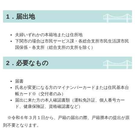
1．届出地
夫婦いずれかの本籍地または住所地
下関市の場合は市民サービス課・各総合支所市民生活課市民
国保係・各支所（総合支所の支所を除く）
2．必要なもの
届書
氏名が変更になる方のマイナンバーカードまたは住民基本台
帳カード※（交付者のみ）
届出に来た方の本人確認書類（運転免許証、個人番号カー
ド、健康保険証、資格確認書など）
※令和６年３月１日から、戸籍の届出の際、戸籍謄本の提出が原
則不要となります。