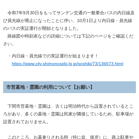
令和7年9月30日をもってサンデン交通の一般乗合バスの内日線及
び員光線が廃止になったことに伴い、10月1日より内日線・員光線
のバスの実証運行が開始となりました。
路線図や時刻表などの詳細については下記のページをご確認くだ
さい。
・内日線・員光線での実証運行が始まります！
https://www.city.shimonoseki.lg.jp/soshiki/73/136673.html
市営墓地・霊園の利用について【お願い】
下関市営墓地・霊園は、古くは明治時代から設置されているとこ
ろがあり、多くの墓地・霊園は民家が隣接しているため、駐車場が
設置されておりません。
このところ、お墓参りされる時（特に盆、彼岸）に、路上駐車や