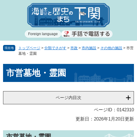
ペ
メ
ー
ニ
ジ
ュ
の
ー
先
を
Foreign language
頭
飛
で
ば
す
し
トップページ
>
分類でさがす
>
市政
>
市内施設
>
その他の施設
>
市営
現在地
墓地・霊園
。
て
本
本
文
市営墓地・霊園
文
へ
ページ内目次
ページID：0142310
更新日：2026年1月20日更新
市営墓地・霊園