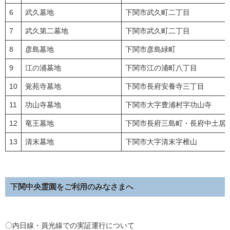
6
武久墓地
下関市武久町二丁目
7
武久第二墓地
下関市武久町二丁目
8
彦島墓地
下関市彦島緑町
9
江の浦墓地
下関市江の浦町八丁目
10
覚苑寺墓地
下関市長府安養寺三丁目
11
功山寺墓地
下関市大字豊浦村字功山寺
12
竜王墓地
下関市長府三島町・長府中土居
13
清末墓地
下関市大字清末字椎山
下関中央霊園をご利用のみなさまへ
〇内日線・員光線での実証運行について