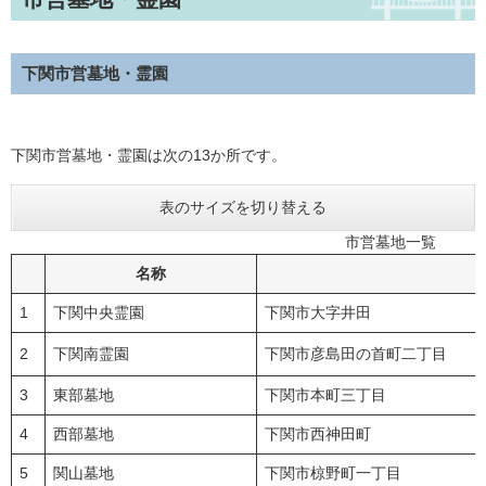
下関市営墓地・霊園
下関市営墓地・霊園は次の13か所です。
表のサイズを切り替える
市営墓地一覧
名称
1
下関中央霊園
下関市大字井田
2
下関南霊園
下関市彦島田の首町二丁目
3
東部墓地
下関市本町三丁目
4
西部墓地
下関市西神田町
5
関山墓地
下関市椋野町一丁目