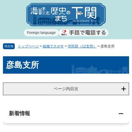
ペ
メ
ー
ニ
ジ
ュ
の
ー
先
を
Foreign language
頭
飛
で
ば
す
し
トップページ
>
組織でさがす
>
市民部（12支所）
>
彦島支所
現在地
。
て
本
本
彦島支所
文
文
へ
ページ内目次
新着情報