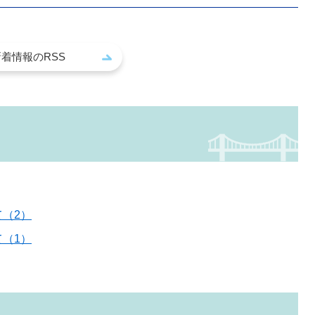
新着情報のRSS
（2）
（1）