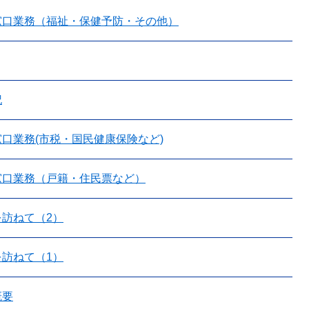
窓口業務（福祉・保健予防・その他）
記
口業務(市税・国民健康保険など)
窓口業務（戸籍・住民票など）
訪ねて（2）
訪ねて（1）
概要