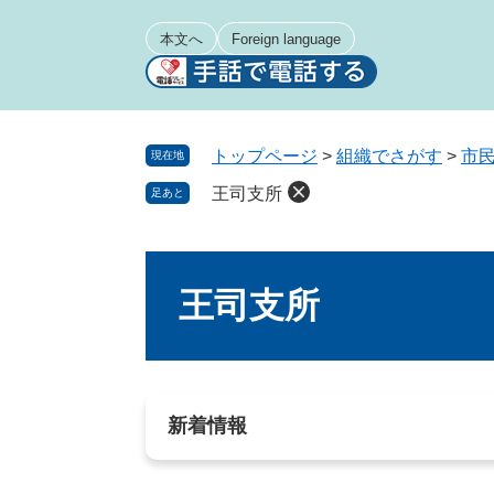
ペ
メ
ー
ニ
本文へ
Foreign language
ジ
ュ
の
ー
先
を
頭
飛
トップページ
>
組織でさがす
>
市民
現在地
で
ば
王司支所
足あと
す
し
。
て
本
本
文
文
王司支所
へ
新着情報