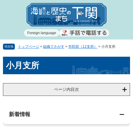
ペ
メ
ー
ニ
ジ
ュ
の
ー
先
を
Foreign language
頭
飛
で
ば
す
し
トップページ
>
組織でさがす
>
市民部（12支所）
>
小月支所
現在地
。
て
本
本
小月支所
文
文
へ
ページ内目次
新着情報