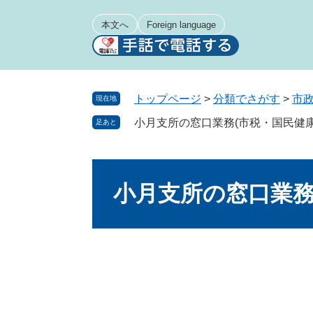
ペ
メ
ー
ニ
本文へ
Foreign language
ジ
ュ
の
ー
先
を
頭
飛
トップページ
>
分類でさがす
>
市
現在地
で
ば
小月支所の窓口業務(市税・国民健康
足あと
す
し
。
て
本
本
文
文
小月支所の窓口業務
へ