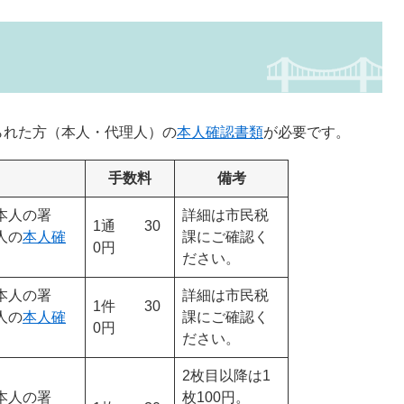
られた方（本人・代理人）の
本人確認書類
が必要です。
手数料
備考
本人の署
詳細は市民税
1通 30
人の
本人確
課にご確認く
0円
ださい。
本人の署
詳細は市民税
1件 30
人の
本人確
課にご確認く
0円
ださい。
2枚目以降は1
本人の署
枚100円。