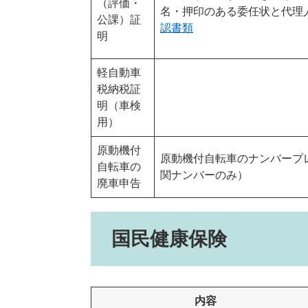
（評価・
名・押印のある委任状と代理
公課）証
認書類
明
軽自動車
税納税証
明（車検
用）
原動機付
原動機付自転車のナンバープ
自転車の
関ナンバーのみ）
廃車申告
国民健康保険
内容