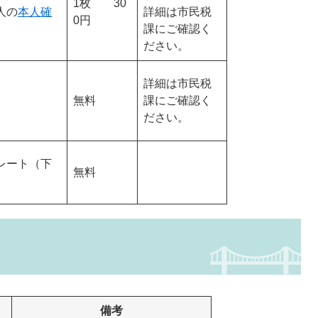
1枚 30
人の
本人確
詳細は市民税
0円
課にご確認く
ださい。
詳細は市民税
無料
課にご確認く
ださい。
レート（下
無料
備考