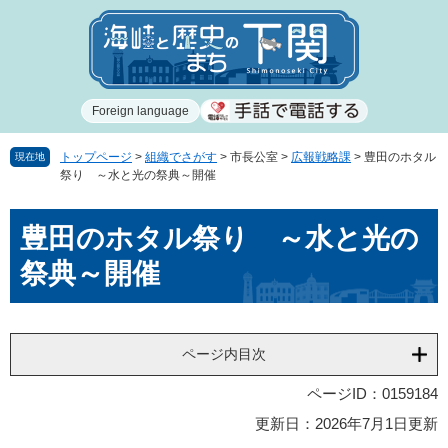
ペ
メ
ー
ニ
ジ
ュ
の
ー
先
を
Foreign language
頭
飛
で
ば
す
し
トップページ
>
組織でさがす
>
市長公室
>
広報戦略課
>
豊田のホタル
現在地
祭り ～水と光の祭典～開催
。
て
本
本
文
豊田のホタル祭り ～水と光の
文
へ
祭典～開催
ページ内目次
ページID：0159184
更新日：2026年7月1日更新