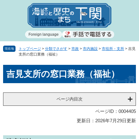
ペ
メ
ー
ニ
ジ
ュ
の
ー
先
を
Foreign language
頭
飛
で
ば
す
し
トップページ
>
分類でさがす
>
市政
>
市内施設
>
市役所・支所
>
吉見
現在地
支所の窓口業務（福祉）
。
て
本
本
文
吉見支所の窓口業務（福祉）
文
へ
ページ内目次
ページID：0004405
更新日：2026年7月29日更新