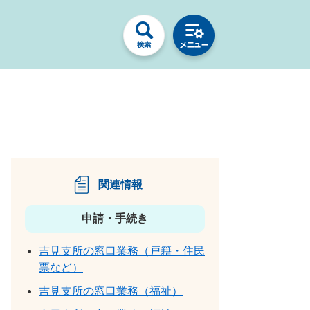
関連情報
申請・手続き
吉見支所の窓口業務（戸籍・住民
票など）
吉見支所の窓口業務（福祉）