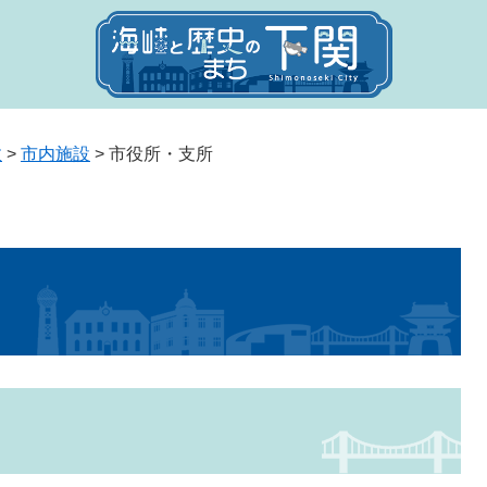
政
>
市内施設
>
市役所・支所