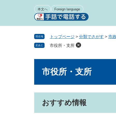
ペ
メ
ー
ニ
本文へ
Foreign language
ジ
ュ
の
ー
先
を
頭
飛
トップページ
>
分類でさがす
>
市
現在地
で
ば
市役所・支所
足あと
す
し
。
て
本
本
文
文
市役所・支所
へ
おすすめ情報