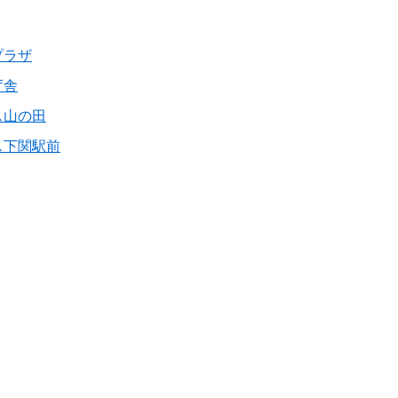
プラザ
庁舎
ス山の田
ス下関駅前