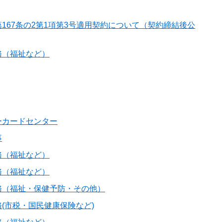
167条の2第1項第3号適用契約について（契約締結後公
務（福祉など）
ーカードセンター
事
務（福祉など）
務（福祉など）
務（福祉・保健予防・その他）
(市税・国民健康保険など)