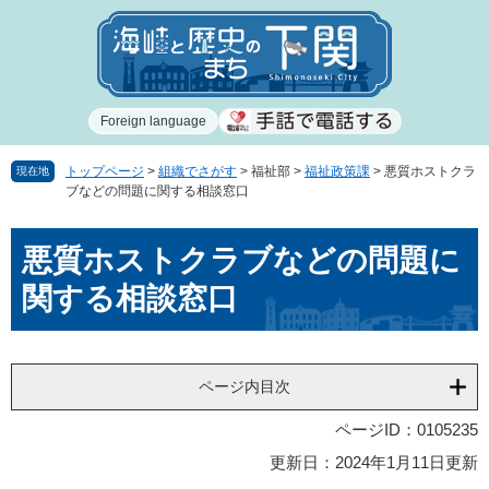
ペ
メ
ー
ニ
ジ
ュ
の
ー
先
を
Foreign language
頭
飛
で
ば
す
し
トップページ
>
組織でさがす
>
福祉部
>
福祉政策課
>
悪質ホストクラ
現在地
ブなどの問題に関する相談窓口
。
て
本
本
文
悪質ホストクラブなどの問題に
文
へ
関する相談窓口
ページ内目次
ページID：0105235
更新日：2024年1月11日更新