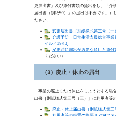
更届出書」及び添付書類の提出をし、「介
届出書​（別紙50）」の提出は不要です。）
ださい。
変更届出書［別紙様式第三号（一）］​ 
介護予防・日常生活支援総合事業費算
イル／19KB]
変更時に届出が必要な項目と添付書類 
ください）
（3）廃止・休止の届出
事業の廃止または休止をしようとする場合
出書［別紙様式第三号（三）］に利用者等
廃止・休止届出書［別紙様式第三号（三
利用者等の措置の概要 [Excelファイ