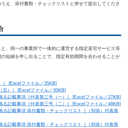
のうえ、添付書類・チェックリストと併せて提出してくださ
合
と、同一の事業所で一体的に運営する指定居宅サービス等
間の短縮を申し出ることで、指定有効期間を合わせることが
[Excelファイル／35KB]
］ [Excelファイル／30KB]
記載事項［付表第三号（一）］ [Excelファイル／27KB]
記載事項［付表第三号（二）］ [Excelファイル／48KB]
係る記載事項 添付書類・チェックリスト［（別添）付表第
係る記載事項 添付書類・チェックリスト［（別添）付表第