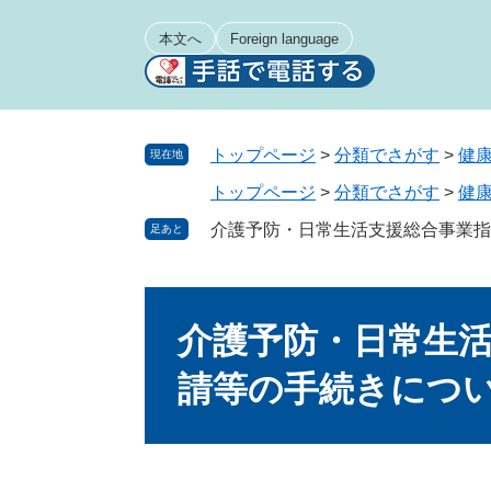
ペ
メ
ー
ニ
本文へ
Foreign language
ジ
ュ
の
ー
先
を
頭
飛
トップページ
>
分類でさがす
>
健
現在地
で
ば
トップページ
>
分類でさがす
>
健
す
し
。
て
介護予防・日常生活支援総合事業指
足あと
本
文
本
へ
文
介護予防・日常生
請等の手続きにつ