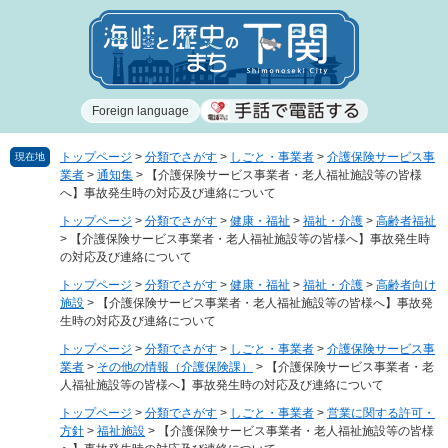
ペ
メ
ー
ニ
ジ
ュ
の
ー
先
を
Foreign language
頭
飛
で
ば
す
し
トップページ
>
分類でさがす
>
しごと・事業者
>
介護保険サービス事
現在地
業者
>
通知集
>
【介護保険サービス事業者・老人福祉施設等の皆様
。
て
へ】事故発生時の対応及び連絡について
本
文
トップページ
>
分類でさがす
>
健康・福祉
>
福祉・介護
>
高齢者福祉
>
【介護保険サービス事業者・老人福祉施設等の皆様へ】事故発生時
へ
の対応及び連絡について
トップページ
>
分類でさがす
>
健康・福祉
>
福祉・介護
>
高齢者向け
施設
>
【介護保険サービス事業者・老人福祉施設等の皆様へ】事故発
生時の対応及び連絡について
トップページ
>
分類でさがす
>
しごと・事業者
>
介護保険サービス事
業者
>
その他の情報（介護保険課）
>
【介護保険サービス事業者・老
人福祉施設等の皆様へ】事故発生時の対応及び連絡について
トップページ
>
分類でさがす
>
しごと・事業者
>
営業に関する許可・
方針
>
福祉施設
>
【介護保険サービス事業者・老人福祉施設等の皆様