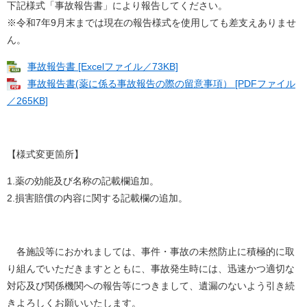
下記様式「事故報告書」により報告してください。
※令和7年9月末までは現在の報告様式を使用しても差支えありませ
ん。
事故報告書 [Excelファイル／73KB]
事故報告書(薬に係る事故報告の際の留意事項） [PDFファイル
／265KB]
【様式変更箇所】
1.薬の効能及び名称の記載欄追加。
2.損害賠償の内容に関する記載欄の追加。
各施設等におかれましては、事件・事故の未然防止に積極的に取
り組んでいただきますとともに、事故発生時には、迅速かつ適切な
対応及び関係機関への報告等につきまして、遺漏のないよう引き続
きよろしくお願いいたします。