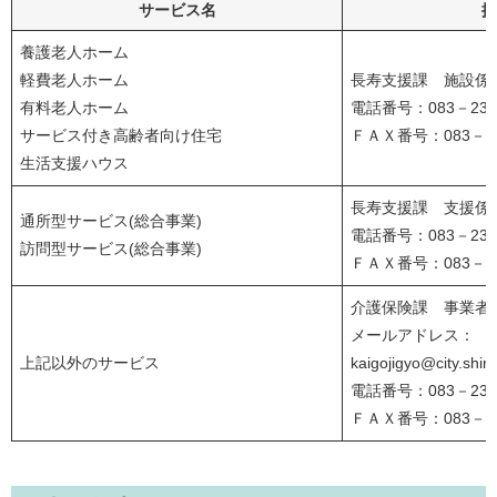
サービス名
提
養護老人ホーム
軽費老人ホーム
長寿支援課 施設係
有料老人ホーム
電話番号：083－231
サービス付き高齢者向け住宅
ＦＡＸ番号：083－23
生活支援ハウス
長寿支援課 支援係
通所型サービス(総合事業)
電話番号：083－231
訪問型サービス(総合事業)
ＦＡＸ番号：083－23
介護保険課 事業者
メールアドレス：
上記以外のサービス
kaigojigyo@city.shi
電話番号：083－231
ＦＡＸ番号：083－23