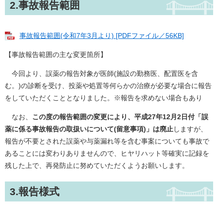
2.事故報告範囲
事故報告範囲(令和7年3月より) [PDFファイル／56KB]
【事故報告範囲の主な変更箇所】
今回より、誤薬の報告対象が医師(施設の勤務医、配置医を含
む。)の診断を受け、投薬や処置等何らかの治療が必要な場合に報告
をしていただくこととなりました。※報告を求めない場合もあり
なお、
この度の報告範囲の変更により、平成27年12月2日付「誤
薬に係る事故報告の取扱いについて(留意事項)」は廃止
しますが、
報告が不要とされた誤薬や与薬漏れ等を含む事案についても事故で
あることには変わりありませんので、ヒヤリハット等確実に記録を
残した上で、再発防止に努めていただくようお願いします。
3.報告様式