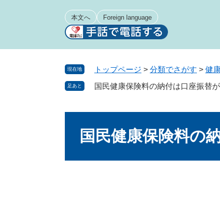
ペ
メ
ー
ニ
本文へ
Foreign language
ジ
ュ
の
ー
先
を
頭
飛
トップページ
>
分類でさがす
>
健
現在地
で
ば
国民健康保険料の納付は口座振替が
足あと
す
し
。
て
本
本
文
文
国民健康保険料の
へ