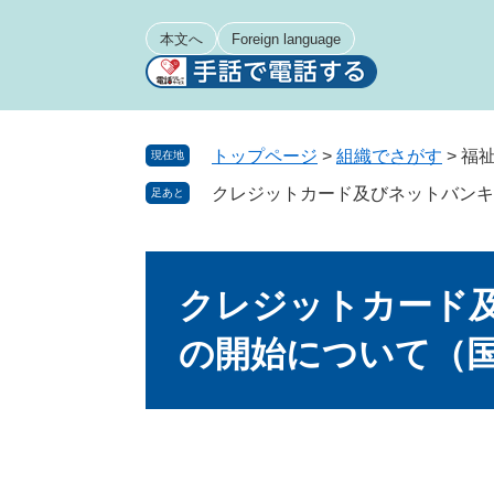
ペ
メ
ー
ニ
本文へ
Foreign language
ジ
ュ
の
ー
先
を
頭
飛
トップページ
>
組織でさがす
>
福
現在地
で
ば
クレジットカード及びネットバンキ
足あと
す
し
。
て
本
本
文
文
クレジットカード
へ
の開始について（