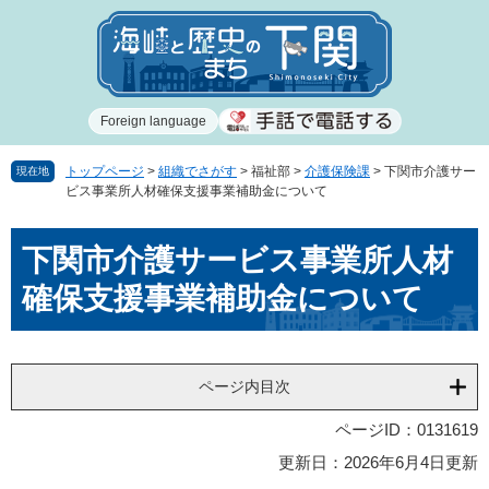
ペ
メ
ー
ニ
ジ
ュ
の
ー
先
を
Foreign language
頭
飛
で
ば
す
し
トップページ
>
組織でさがす
>
福祉部
>
介護保険課
>
下関市介護サー
現在地
ビス事業所人材確保支援事業補助金について
。
て
本
本
文
下関市介護サービス事業所人材
文
へ
確保支援事業補助金について
ページ内目次
ページID：0131619
更新日：2026年6月4日更新