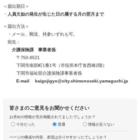
＜届出期日＞
・
人員欠如の発生が生じた日の属する月の翌月まで
​＜届出方法＞
・メール、郵送、持参いずれも可。
​​ 宛先：
介護保険課 事業者係
〒750-8521
下関市南部町1番1号（市役所本庁舎西棟2階）​
下関市福祉部介護保険課事業者係
E-mail kaigojigyo@city.shimonoseki.yamaguchi.jp
皆さまのご意見をお聞かせください
お求めの情報が充分掲載されてましたでしょうか？
十分だった
普通
情報が足りない
ページの構成や内容、表現は分りやすかったでしょうか？