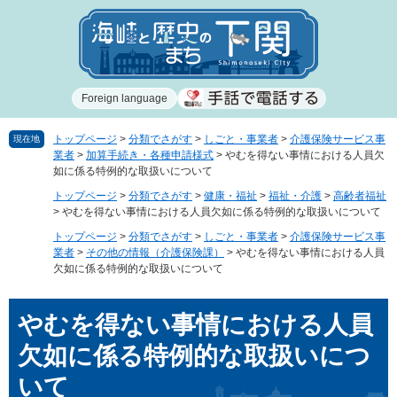
ペ
メ
ー
ニ
ジ
ュ
の
ー
先
を
Foreign language
頭
飛
で
ば
す
し
トップページ
>
分類でさがす
>
しごと・事業者
>
介護保険サービス事
現在地
業者
>
加算手続き・各種申請様式
>
やむを得ない事情における人員欠
。
て
如に係る特例的な取扱いについて
本
文
トップページ
>
分類でさがす
>
健康・福祉
>
福祉・介護
>
高齢者福祉
>
やむを得ない事情における人員欠如に係る特例的な取扱いについて
へ
トップページ
>
分類でさがす
>
しごと・事業者
>
介護保険サービス事
業者
>
その他の情報（介護保険課）
>
やむを得ない事情における人員
欠如に係る特例的な取扱いについて
本
やむを得ない事情における人員
文
欠如に係る特例的な取扱いにつ
いて