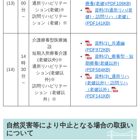
(13)
00
通所リハビリテー
療養(老健)(PDF108KB)
分
ション(老健)※
資料(3)通所リハ(老
～
訪問リハビリテー
健)・訪問リハ（老健）
ション（老健）※
(PDF141KB)
介護療養型医療施
資料(1)_共通編
設
(PDF972KB)
短期入所療養介護
14
資料(2)_療養型・短
(老健以外)※
時
期療養(老健以外)
通所リハビリテー
(14)
30
(PDF584KB)
ション(老健以
分
資料(3)_通所リハ
外)※
～
(老健以外)・訪問リハ
訪問リハビリテー
（老健以外）
ション（老健以
(PDF141KB)
外）※
自然災害等により中止となる場合の取扱い
について