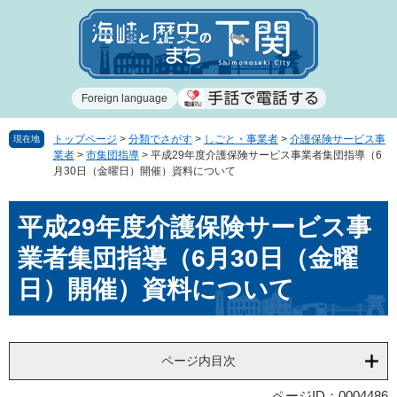
ペ
メ
ー
ニ
ジ
ュ
の
ー
先
を
Foreign language
頭
飛
で
ば
す
し
トップページ
>
分類でさがす
>
しごと・事業者
>
介護保険サービス事
現在地
業者
>
市集団指導
>
平成29年度介護保険サービス事業者集団指導（6
。
て
月30日（金曜日）開催）資料について
本
文
本
へ
平成29年度介護保険サービス事
文
業者集団指導（6月30日（金曜
日）開催）資料について
ページ内目次
ページID：0004486