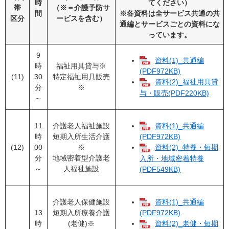
時
てください）
帯
（※＝介護予防サ
間
※各資料は全サービス共通の共
区分
ービスを含む）
通編とサービスごとの資料にな
っています。
9
資料(1)_共通編
時
福祉用具貸与※
(PDF972KB)
(11)
30
特定福祉用具販売
資料(2)_福祉用具貸
分
※
与・販売(PDF220KB)
～
11
介護老人福祉施設
資料(1)_共通編
時
短期入所生活介護
(PDF972KB)
(12)
00
※
資料(2)_特養・短期
分
地域密着型介護老
入所・地域密着特養
～
人福祉施設
(PDF549KB)
介護老人保健施設
資料(1)_共通編
13
短期入所療養介護
(PDF972KB)
時
(老健)※
資料(2)_老健・短期