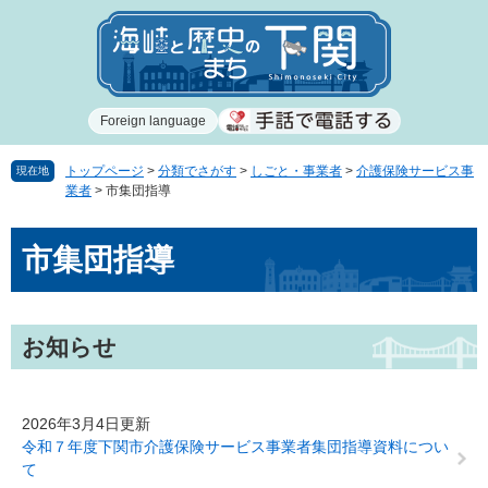
ペ
メ
ー
ニ
ジ
ュ
の
ー
先
を
Foreign language
頭
飛
で
ば
す
し
トップページ
>
分類でさがす
>
しごと・事業者
>
介護保険サービス事
現在地
業者
>
市集団指導
。
て
本
本
文
市集団指導
文
へ
お知らせ
2026年3月4日更新
令和７年度下関市介護保険サービス事業者集団指導資料につい
て