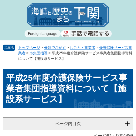
ペ
メ
ー
ニ
ジ
ュ
の
ー
先
を
Foreign language
頭
飛
で
ば
す
し
トップページ
>
分類でさがす
>
しごと・事業者
>
介護保険サービス事
現在地
業者
>
市集団指導
>
平成25年度介護保険サービス事業者集団指導資料
。
て
について【施設系サービス】
本
文
本
へ
平成25年度介護保険サービス事
文
業者集団指導資料について【施
設系サービス】
ページ内目次
ページID：0004496