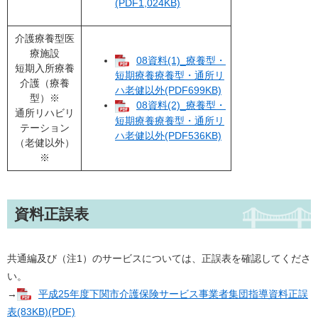
(PDF1,024KB)
介護療養型医
療施設
08資料(1)_療養型・
短期入所療養
短期療養療養型・通所リ
介護（療養
ハ老健以外(PDF699KB)
型）※
08資料(2)_療養型・
通所リハビリ
短期療養療養型・通所リ
テーション
ハ老健以外(PDF536KB)
（老健以外）
※
資料正誤表
共通編及び（注1）のサービスについては、正誤表を確認してくださ
い。
→
平成25年度下関市介護保険サービス事業者集団指導資料正誤
表(83KB)(PDF)