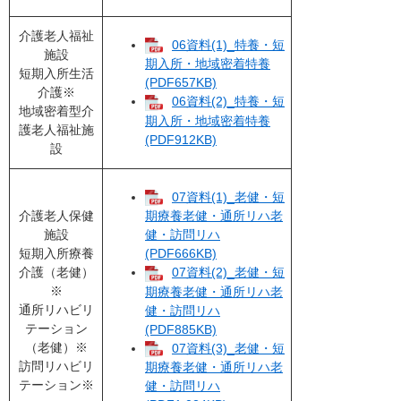
介護老人福祉
06資料(1)_特養・短
施設
期入所・地域密着特養
短期入所生活
(PDF657KB)
介護※
06資料(2)_特養・短
地域密着型介
期入所・地域密着特養
護老人福祉施
(PDF912KB)
設
07資料(1)_老健・短
介護老人保健
期療養老健・通所リハ老
施設
健・訪問リハ
短期入所療養
(PDF666KB)
介護（老健）
07資料(2)_老健・短
※
期療養老健・通所リハ老
通所リハビリ
健・訪問リハ
テーション
(PDF885KB)
（老健）※
07資料(3)_老健・短
訪問リハビリ
期療養老健・通所リハ老
テーション※
健・訪問リハ