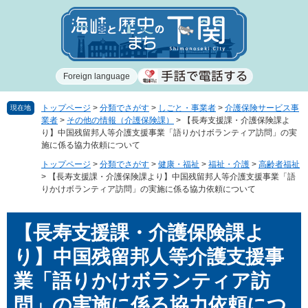
ペ
メ
ー
ニ
ジ
ュ
の
ー
先
を
Foreign language
頭
飛
で
ば
す
し
トップページ
>
分類でさがす
>
しごと・事業者
>
介護保険サービス事
現在地
業者
>
その他の情報（介護保険課）
>
【長寿支援課・介護保険課よ
。
て
り】中国残留邦人等介護支援事業「語りかけボランティア訪問」の実
本
施に係る協力依頼について
文
トップページ
>
分類でさがす
>
健康・福祉
>
福祉・介護
>
高齢者福祉
へ
>
【長寿支援課・介護保険課より】中国残留邦人等介護支援事業「語
りかけボランティア訪問」の実施に係る協力依頼について
本
【長寿支援課・介護保険課よ
文
り】中国残留邦人等介護支援事
業「語りかけボランティア訪
問」の実施に係る協力依頼につ