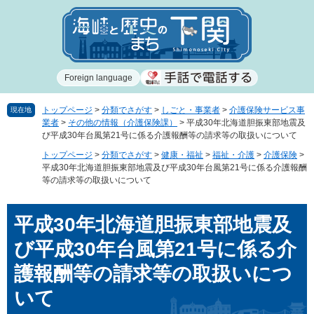
ペ
メ
ー
ニ
ジ
ュ
の
ー
先
を
Foreign language
頭
飛
で
ば
す
し
トップページ
>
分類でさがす
>
しごと・事業者
>
介護保険サービス事
現在地
業者
>
その他の情報（介護保険課）
>
平成30年北海道胆振東部地震及
。
て
び平成30年台風第21号に係る介護報酬等の請求等の取扱いについて
本
文
トップページ
>
分類でさがす
>
健康・福祉
>
福祉・介護
>
介護保険
>
平成30年北海道胆振東部地震及び平成30年台風第21号に係る介護報酬
へ
等の請求等の取扱いについて
本
平成30年北海道胆振東部地震及
文
び平成30年台風第21号に係る介
護報酬等の請求等の取扱いにつ
いて