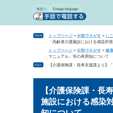
ペ
メ
ー
ニ
本文へ
Foreign language
ジ
ュ
の
ー
先
を
頭
飛
トップページ
>
分類でさがす
>
し
現在地
で
ば
「高齢者介護施設における感染対策
す
し
トップページ
>
分類でさがす
>
健
。
て
マニュアル」等の再周知について
本
文
【介護保険課・長寿支援課より】「
足あと
へ
本
文
【介護保険課・長
施設における感染
知について