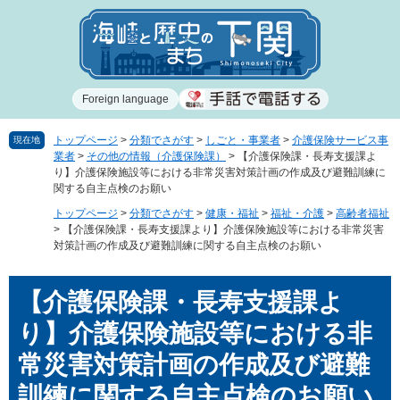
ペ
メ
ー
ニ
ジ
ュ
の
ー
先
を
Foreign language
頭
飛
で
ば
す
し
トップページ
>
分類でさがす
>
しごと・事業者
>
介護保険サービス事
現在地
業者
>
その他の情報（介護保険課）
>
【介護保険課・長寿支援課よ
。
て
り】介護保険施設等における非常災害対策計画の作成及び避難訓練に
本
関する自主点検のお願い
文
トップページ
>
分類でさがす
>
健康・福祉
>
福祉・介護
>
高齢者福祉
へ
>
【介護保険課・長寿支援課より】介護保険施設等における非常災害
対策計画の作成及び避難訓練に関する自主点検のお願い
本
【介護保険課・長寿支援課よ
文
り】介護保険施設等における非
常災害対策計画の作成及び避難
訓練に関する自主点検のお願い