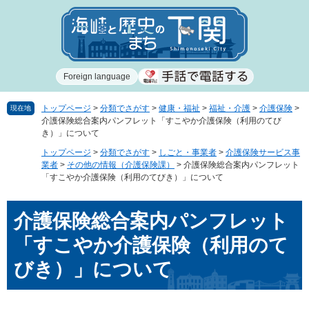
ペ
メ
ー
ニ
ジ
ュ
の
ー
先
を
Foreign language
頭
飛
で
ば
す
し
トップページ
>
分類でさがす
>
健康・福祉
>
福祉・介護
>
介護保険
>
現在地
介護保険総合案内パンフレット「すこやか介護保険（利用のてび
。
て
き）」について
本
文
トップページ
>
分類でさがす
>
しごと・事業者
>
介護保険サービス事
業者
>
その他の情報（介護保険課）
>
介護保険総合案内パンフレット
へ
「すこやか介護保険（利用のてびき）」について
本
介護保険総合案内パンフレット
文
「すこやか介護保険（利用のて
びき）」について