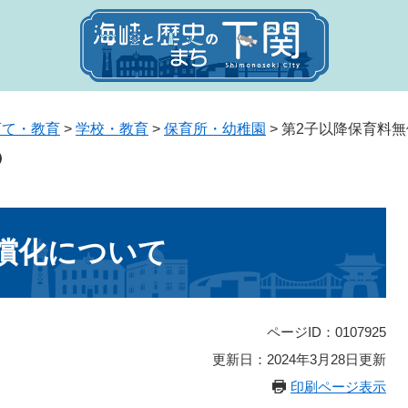
育て・教育
>
学校・教育
>
保育所・幼稚園
>
第2子以降保育料
償化について
ページID：0107925
更新日：2024年3月28日更新
印刷ページ表示