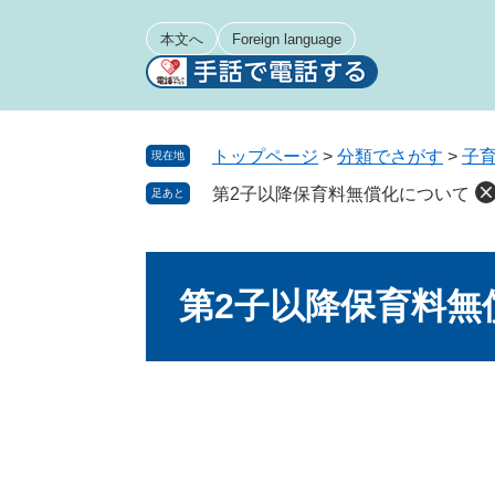
ペ
メ
ー
ニ
本文へ
Foreign language
ジ
ュ
の
ー
先
を
頭
飛
トップページ
>
分類でさがす
>
子
現在地
で
ば
第2子以降保育料無償化について
足あと
す
し
。
て
本
本
文
文
第2子以降保育料無
へ