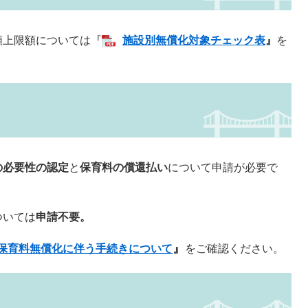
上限額については
『
施設別無償化対象チェック表
』
を
の必要性の認定
と
保育料の償還払い
について申請が必要で
ついては
申請不要。
』
降保育料無償化に伴う手続きについて
をご確認ください。