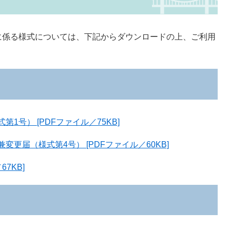
に係る様式については、下記からダウンロードの上、ご利用
1号） [PDFファイル／75KB]
更届（様式第4号） [PDFファイル／60KB]
7KB]