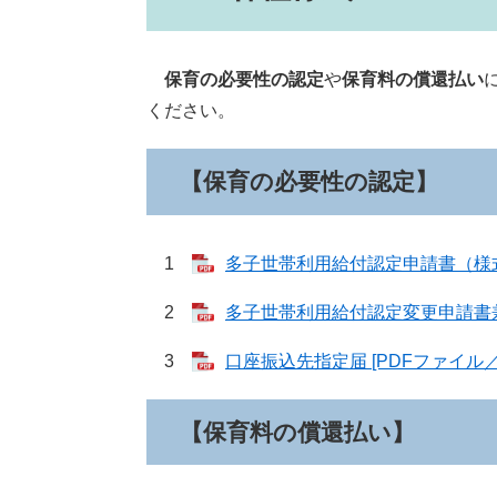
​
保育の必要性の認定
や
保育料の償還払い
ください。
【保育の必要性の認定】
1
多子世帯利用給付認定申請書（様式第
2
多子世帯利用給付認定変更申請書兼変
3
口座振込先指定届 [PDFファイル／6
【保育料の償還払い】