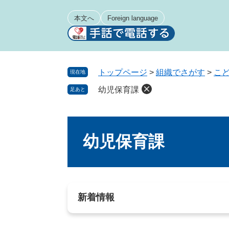
ペ
メ
ー
ニ
本文へ
Foreign language
ジ
ュ
の
ー
先
を
頭
飛
トップページ
>
組織でさがす
>
こ
現在地
で
ば
幼児保育課
足あと
す
し
。
て
本
本
文
文
幼児保育課
へ
新着情報