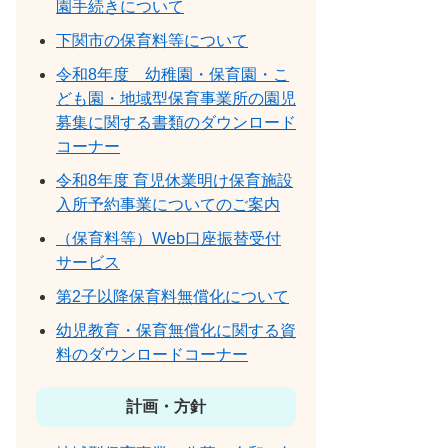
園手続きについて
下関市の保育料等について
令和8年度 幼稚園・保育園・こ
ども園・地域型保育事業所の園児
募集に関する書類のダウンロード
コーナー
令和8年度 育児休業明け保育施設
入所予約事業についてのご案内
（保育料等）Web口座振替受付
サービス
第2子以降保育料無償化について
幼児教育・保育無償化に関する資
料のダウンロードコーナー
計画・方針