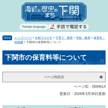
ペ
メ
ー
ニ
ジ
ュ
の
ー
先
を
Foreign language
頭
飛
で
ば
す
し
トップページ
>
分類でさがす
>
子育て・教育
>
学校・教育
>
保育所・
現在地
幼稚園
>
下関市の保育料等について
。
て
本
本
文
下関市の保育料等について
文
へ
ページ内目次
ページID：0004614
更新日：2026年3月30日更新