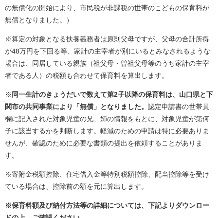
の無償化の開始により、市民税が非課税の世帯のこどもの保育料が
無償となりました。）
※算定の対象となる扶養義務者は原則父母ですが、父母の合計所得
が48万円を下回る等、家計の主宰者が別にいるとみなされるような
場合は、同居している親族（祖父母・曽祖父母等のうち家計の主宰
者である人）の税額も合わせて保育料を算出します。
※
同一生計のきょうだいで数えて第2子以降の保育料は、山口県と下
関市の共同事業により「無償」となりました。
認定申請書の世帯員
欄に記入された対象児童の兄、姉の情報をもとに、対象児童が第何
子に該当するかを判断します。軽減のための申請は特に必要ありま
せんが、確認のために必要な書類の提出を依頼することがありま
す。
※寄附金税額控除、住宅借入金等特別税額控除、配当控除等を受け
ている場合は、控除前の額を元に算出します。
※保育料額及び納付方法等の詳細については、下記よりダウンロー
ドの上、ご確認ください。