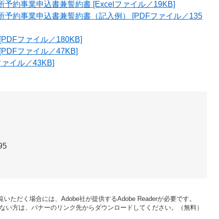
予約事業申込書兼誓約書 [Excelファイル／19KB]
所予約事業申込書兼誓約書（記入例） [PDFファイル／135
PDFファイル／180KB]
PDFファイル／47KB]
ファイル／43KB]
95
いただく場合には、Adobe社が提供するAdobe Readerが必要です。
をお持ちでない方は、バナーのリンク先からダウンロードしてください。（無料）