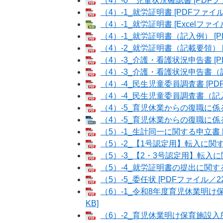
（4）-0 児童状況確認書 [PDFフ
（4）-1_就労証明書 [PDFファイル
（4）-1_就労証明書 [Excelファイ
（4）-1_就労証明書（記入例） [P
（4）-2_就労証明書（記載要領） [
（4）-3_介護・看護状況申告書 [P
（4）-3_介護・看護状況申告書（記
（4）-4_民生児童委員調査書 [PD
（4）-4_民生児童委員調査書（記入例
（4）-5_育児休業からの復職に係る
（4）-5_育児休業からの復職に係る証
（5）-1_生計同一に関する申立書 [
（5）-2_【1号認定用】転入に関する
（5）-3_【2・3号認定用】転入に関
（5）-4_就労証明書の提出に関する誓
（5）-5_委任状 [PDFファイル／22
（6）-1_令和8年度育児休業明け
KB]
（6）-2_育児休業明け保育施設入所