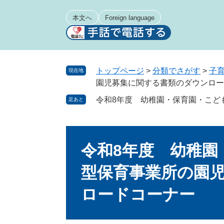
ペ
メ
ー
ニ
本文へ
Foreign language
ジ
ュ
の
ー
先
を
頭
飛
トップページ
>
分類でさがす
>
子
現在地
で
ば
園児募集に関する書類のダウンロー
す
し
令和8年度 幼稚園・保育園・こど
足あと
。
て
本
文
本
へ
文
令和8年度 幼稚園
型保育事業所の園
ロードコーナー