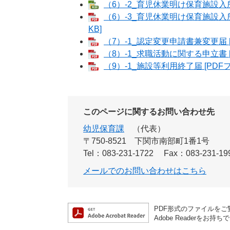
（6）-2_育児休業明け保育施設入所
（6）-3_育児休業明け保育施設入
KB]
（7）-1_認定変更申請書兼変更届 [
（8）-1_求職活動に関する申立書 [
（9）-1_施設等利用終了届 [PDF
このページに関するお問い合わせ先
幼児保育課
代表
〒750-8521
下関市南部町1番1号
Tel：083-231-1722
Fax：083-231-19
メールでのお問い合わせはこちら
PDF形式のファイルをご覧
Adobe Reader