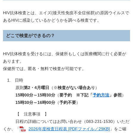
HIV抗体検査とは、エイズ(後天性免疫不全症候群)の原因ウイルスで
あるHIVに感染しているかどうかを調べる検査です。
どこで検査ができるの？
HIV抗体検査を受けるには、保健所もしくは医療機関に行く必要が
あります。
保健所では、匿名・無料で検査が可能です。
1. 日時
原則
第2・4月曜日
（※
検査がない場合あり
）
15時00分～15時30分
（
要予約 ※下記「
予約方法
」参照
）
15時30分～16時00分
（
予約不要
）
【 注意事項 】
日程の詳細についてはお問い合わせ（083-231-1530）いただ
くか、「
2026年度検査日程表 [PDFファイル／29KB]
」をご確