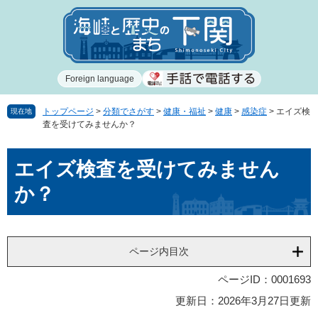
ペ
メ
ー
ニ
ジ
ュ
の
ー
先
を
Foreign language
頭
飛
で
ば
す
し
トップページ
>
分類でさがす
>
健康・福祉
>
健康
>
感染症
>
エイズ検
現在地
査を受けてみませんか？
。
て
本
本
文
エイズ検査を受けてみません
文
へ
か？
ページ内目次
ページID：0001693
更新日：2026年3月27日更新