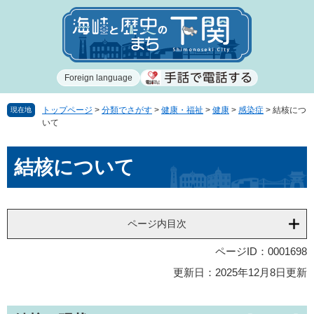
ペ
メ
ー
ニ
ジ
ュ
の
ー
先
を
Foreign language
頭
飛
で
ば
す
し
トップページ
>
分類でさがす
>
健康・福祉
>
健康
>
感染症
>
結核につ
現在地
いて
。
て
本
本
文
結核について
文
へ
ページ内目次
ページID：0001698
更新日：2025年12月8日更新