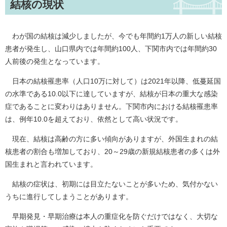
結核の現状
わが国の結核は減少しましたが、今でも年間約1万人の新しい結核
患者が発生し、山口県内では年間約100人、下関市内では年間約30
人前後の発生となっています。
日本の結核罹患率（人口10万に対して）は2021年以降、低蔓延国
の水準である10.0以下に達していますが、結核が日本の重大な感染
症であることに変わりはありません。下関市内における結核罹患率
は、例年10.0を超えており、依然として高い状況です。
現在、結核は高齢の方に多い傾向がありますが、外国生まれの結
核患者の割合も増加しており、20～29歳の新規結核患者の多くは外
国生まれと言われています。
結核の症状は、初期には目立たないことが多いため、気付かない
うちに進行してしまうことがあります。
早期発見・早期治療は本人の重症化を防ぐだけではなく、大切な