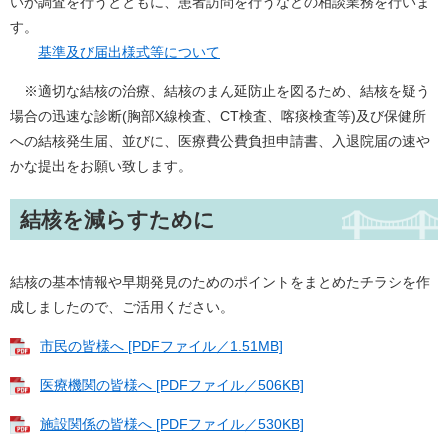
いか調査を行うとともに、患者訪問を行うなどの相談業務を行いま
す。
基準及び届出様式等について
※適切な結核の治療、結核のまん延防止を図るため、結核を疑う
場合の迅速な診断(胸部X線検査、CT検査、喀痰検査等)及び保健所
への結核発生届、並びに、医療費公費負担申請書、入退院届の速や
かな提出をお願い致します。
結核を減らすために
結核の基本情報や早期発見のためのポイントをまとめたチラシを作
成しましたので、ご活用ください。
市民の皆様へ [PDFファイル／1.51MB]
医療機関の皆様へ [PDFファイル／506KB]
施設関係の皆様へ [PDFファイル／530KB]