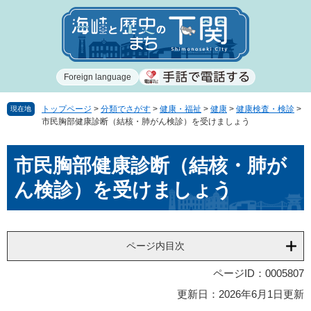
ペ
メ
ー
ニ
ジ
ュ
の
ー
先
を
Foreign language
頭
飛
で
ば
す
し
トップページ
>
分類でさがす
>
健康・福祉
>
健康
>
健康検査・検診
>
現在地
市民胸部健康診断（結核・肺がん検診）を受けましょう
。
て
本
本
文
市民胸部健康診断（結核・肺が
文
へ
ん検診）を受けましょう
ページ内目次
ページID：0005807
更新日：2026年6月1日更新