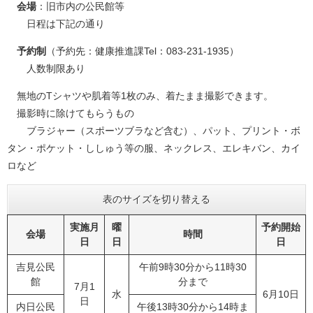
会場
：旧市内の公民館等
日程は下記の通り
予約制
（予約先：健康推進課Tel：083-231-1935）
人数制限あり
無地のTシャツや肌着等1枚のみ、着たまま撮影できます。
撮影時に除けてもらうもの
ブラジャー（スポーツブラなど含む）、パット、プリント・ボ
タン・ポケット・ししゅう等の服、ネックレス、エレキバン、カイ
ロなど
表のサイズを切り替える
実施月
曜
予約開始
会場
時間
日
日
日
吉見公民
午前9時30分から11時30
館
分まで
7月1
水
6月10日
日
内日公民
午後13時30分から14時ま