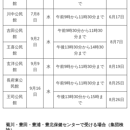
館
で
川中公民
7月8
水
午前9時から11時30分まで
6月17日
館
日
吉田公民
午前9時30分から11時30
館
分まで
9月2
水
8月7日
日
王喜公民
午後13時30分から14時30
館
分まで
玄洋公民
9月9
水
午前9時から11時30分まで
8月19日
館
日
長府東公
午前9時から11時30分まで
8月25日
民館
9月16
水
日
王司公民
午後13時30分から15時ま
8月26日
館
で
菊川・豊田・豊浦・豊北保健センターで受ける場合（集団検
診）