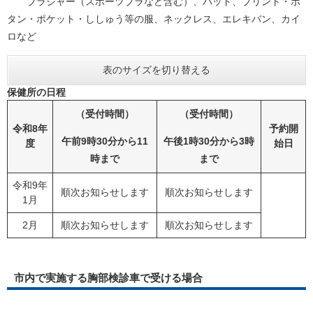
ブラジャー（スポーツブラなど含む）、パット、プリント・ボ
タン・ポケット・ししゅう等の服、ネックレス、エレキバン、カイ
ロなど
表のサイズを切り替える
保健所の日程
（受付時間）
（受付時間）
令和8年
予約開
午前9時30分から11
午後1時30分から3時
度
始日
時まで
まで
令和9年
順次お知らせします
順次お知らせします
1月
2月
順次お知らせします
順次お知らせします
市内で実施する胸部検診車で受ける場合