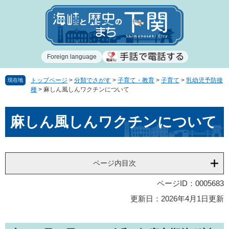
ペ
メ
ー
ニ
ジ
ュ
の
ー
先
を
Foreign language
頭
飛
で
ば
す
し
トップページ
>
分類でさがす
>
子育て・教育
>
子育て
>
乳幼児予防接
現在地
種
>
麻しん風しんワクチンについて
。
て
本
本
文
麻しん風しんワクチンについて
文
へ
ページ内目次
ページID：0005683
更新日：2026年4月1日更新