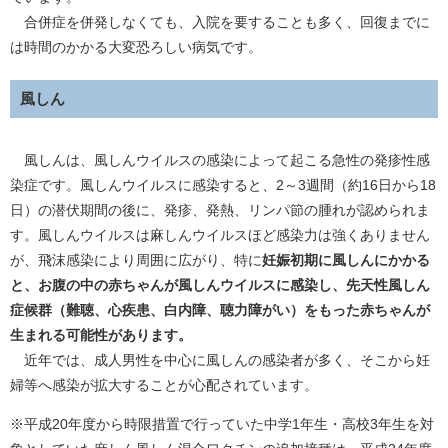
合併症を併発しなくても、入院を要することも多く、回復までに
は時間のかかる大変恐ろしい病気です。
風しん
風しんは、風しんウイルスの感染によって起こる急性の発疹性感
染症です。風しんウイルスに感染すると、2～3週間（約16日から18
日）の潜伏期間の後に、発疹、発熱、リンパ節の腫れが認められま
す。風しんウイルスは麻しんウイルスほど感染力は強くありません
が、飛沫感染により周囲に広がり、特に
妊娠初期に風しんにかかる
と、お腹の中の赤ちゃんが風しんウイルスに感染し、先天性風しん
症候群（難聴、心疾患、白内障、聴力障がい）をもった赤ちゃんが
生まれる可能性があります。
近年では、成人男性を中心に風しんの感染者が多く、そこから妊
婦等へ感染が拡大することが心配されています。
※平成20年度から時限措置で行っていた中学1年生・高校3年生を対