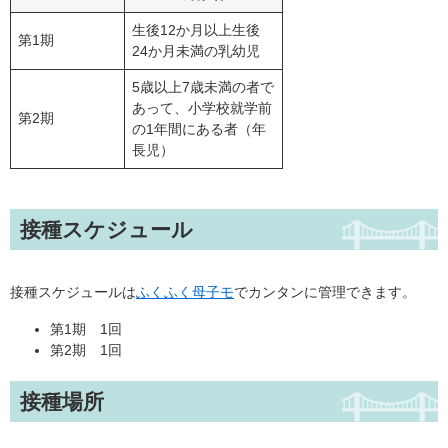
生後12か月以上生後
第1期
24か月未満の乳幼児
5歳以上7歳未満の者で
あって、小学校就学前
第2期
の1年間にある者（年
長児）
接種スケジュール
接種スケジュールは
ふくふく母子モ
でカンタンに管理できます。
第1期 1回
第2期 1回
接種場所