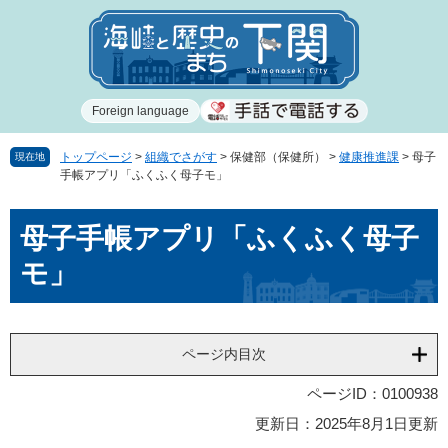
ペ
メ
ー
ニ
ジ
ュ
の
ー
先
を
Foreign language
頭
飛
で
ば
す
し
トップページ
>
組織でさがす
>
保健部（保健所）
>
健康推進課
>
母子
現在地
手帳アプリ「ふくふく母子モ」
。
て
本
本
文
母子手帳アプリ「ふくふく母子
文
へ
モ」
ページ内目次
ページID：0100938
更新日：2025年8月1日更新