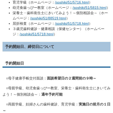
育児学級（ホームページ：
/soshiki/51/5716.html
）
幼児食歯っぴー教室（ホームページ：
/soshiki/51/5815.html
）
栄養士・歯科衛生士にきいてみよう！～個別相談会～（ホー
ムページ：
/soshiki/51/88519.html
）
屈折検査（ホームページ：
/soshiki/51/5718.html
）
３歳児歯科健診・健康相談（保健センター）（ホームペー
ジ：
/soshiki/51/5718.html
）
予約開始日、締切日について
予約開始日
○母子健康手帳交付面談：
面談希望日の２週間前の９時～
○母親学級、幼児食歯っぴー教室、栄養士・歯科衛生士にきいてみ
よう！～個別相談会～：
通年予約可能
○両親学級、妊婦さんの歯科健診、育児学級：
実施日の前月の１日
～