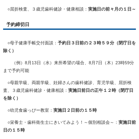
○屈折検査、３歳児歯科健診・健康相談：
実施日の前々月の１日～
予約締切日
○母子健康手帳交付面談：
予約日３日前の２３時５９分（閉庁日を
除く）
（例）8月13日（水）来所希望の場合、8月7日（木）23時59分
まで予約可能
○母親学級、両親学級、妊婦さんの歯科健診、育児学級、屈折検
査、３歳児歯科健診・健康相談：
実施日前日の正午１２時（閉庁日
を除く）
○
幼児食歯っぴー教室​：
実施日２日前の１５時
○栄養士・歯科衛生士にきいてみよう！～個別相談会～：
実施日前
日の１５時