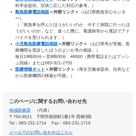
科学会提供。症状に応じた対応の参考。）
救急医療電話相談
＜外部リンク＞
（山口県救急安心センタ
ー）
（「救急車を呼んだほうがいいのか、今すぐ病院に行ったほ
うがいいのか」など、迷った際に、看護師等から電話でアド
バイスを受けられます。）
小児救急医療電話相談
＜外部リンク＞
（山口県等が実施。医
療機関を受診したほうがよいか等の相談。）
毎日19時00分～翌8時00分 #8000（携帯電話またはプッシ
ュ回線）または083-921-2755
医療情報ネット
＜外部リンク＞
（厚生労働省提供。住所など
から医療機関の検索が可能。）
このページに関するお問い合わせ先
地域医療課
代表
〒750-8521
下関市南部町1番1号 西棟3階
Tel：083-231-1714
Fax：083-231-1719
メールでのお問い合わせはこちら