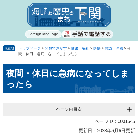
ペ
メ
ー
ニ
ジ
ュ
の
ー
先
を
Foreign language
頭
飛
で
ば
す
し
トップページ
>
分類でさがす
>
健康・福祉
>
医療
>
救急・医療
>
夜
現在地
間・休日に急病になってしまったら
。
て
本
本
文
夜間・休日に急病になってしま
文
へ
ったら
ページ内目次
ページID：0001645
更新日：2023年6月6日更新