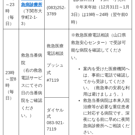
～23
急病診療所
※年末年始（12月31日～1月
(083)252-
時
（下関市大
3789
3日）は19時～24時（翌午前0
（毎
学町2-1-
時）
日）
3）
※救急医療電話相談（山口県
救急安心センター）で受診可
救急医療
能な病院を確認してくださ
電話相談
救急当番病
い。
院
プッシュ
案内を受けた医療機関へ
（右の救急
23時
式
は、事前に電話で確認し
電話サービ
～翌8
#7119
てから受診してくださ
時
スにてその
い。（救急車の安易な利
（毎
日の当番病
用は避けましょう。）
日）
院をご確認
救急当番病院は本来入院
治療等が必要な重症患者
くださ
ダイヤル
に対応する病院です。深
い。）
式
夜になる前に早めに夜間
083-921-
急病診療所へご相談くだ
7119
さい。