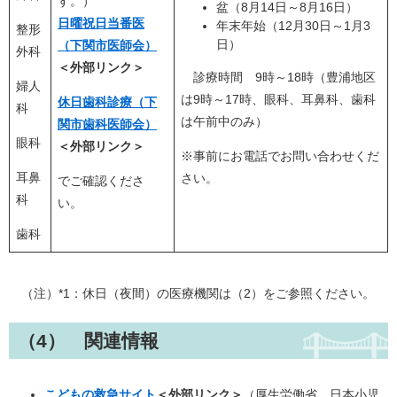
す。）
盆（8月14日～8月16日）
日曜祝日当番医
年末年始（12月30日～1月3
整形
日）
（下関市医師会）
外科
＜外部リンク＞
診療時間 9時～18時（豊浦地区
婦人
は9時～17時、眼科、耳鼻科、歯科
休日歯科診療（下
科
は午前中のみ）
関市歯科医師会）
眼科
＜外部リンク＞
※事前にお電話でお問い合わせくだ
耳鼻
さい。
でご確認くださ
科
い。
歯科
（注）*1：休日（夜間）の医療機関は（2）をご参照ください。
（4） 関連情報
こどもの救急サイト
＜外部リンク＞
（厚生労働省、日本小児