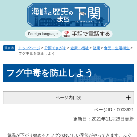
ペ
メ
ー
ニ
ジ
ュ
の
ー
先
を
Foreign language
頭
飛
で
ば
す
し
トップページ
>
分類でさがす
>
健康・福祉
>
健康
>
食品・生活衛生
>
現在地
フグ中毒を防止しよう
。
て
本
本
文
フグ中毒を防止しよう
文
へ
ページ内目次
ページID：0003621
更新日：2021年11月29日更新
気温が下がり始めるとフグのおいしい季節がやってきます。ふぐ