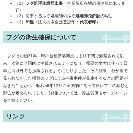
（1）
フグ処理施設届出書
（営業所所在地の保健所にありま
す）
（2）従事するふぐ処理師の
ふぐ処理師免許証の写し
（3）
印鑑
（法人の場合は登記印：
代表者印
）
フグの衛生確保について
フグは明治21年、時の首相伊藤博文により下関で解禁されて以
来、次第に全国的に消費されるようになり、需要の増大に伴って日
本近海以外でも漁獲されるようになりました。その結果、わが国で
見られなかった種類のフグによる中毒事件が発生するなどの問題が
おきたことから、昭和58年12月に全国的に食べて良いフグの種類と
部位が定められました。詳細については、厚生労働省ホームページ
をご覧ください。
リンク