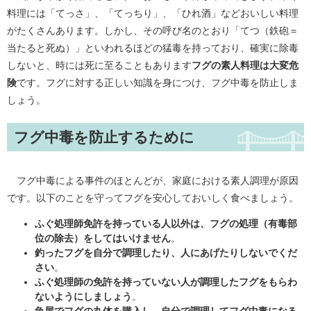
料理には「てっさ」、「てっちり」、「ひれ酒」などおいしい料理
がたくさんあります。しかし、その呼び名のとおり「てつ（鉄砲＝
当たると死ぬ）」といわれるほどの猛毒を持っており、確実に除毒
しないと、時には死に至ることもあります
フグの素人料理は大変危
険
です。フグに対する正しい知識を身につけ、フグ中毒を防止しま
しょう。
フグ中毒を防止するために
フグ中毒による事件のほとんどが、家庭における素人調理が原因
です。以下のことを守ってフグを安心しておいしく食べましょう。
ふぐ処理師免許を持っている人以外は、フグの処理（有毒部
位の除去）をしてはいけません
。
釣ったフグを自分で調理したり、人にあげたりしないでくだ
さい
。
ふぐ処理師の免許を持っていない人が調理したフグをもらわ
ないようにしましょう
。