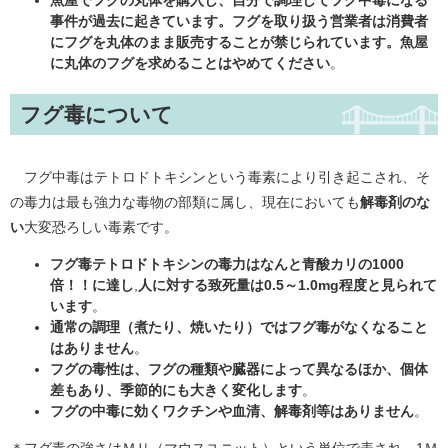
魚屋でフグの丸体を購入し、自分で調理してフグ中毒になる
事件が過去に起きています。フグを取り扱う営業者は消費者
にフグを丸体のまま販売することが禁じられています。魚屋
に丸体のフグを求めることはやめてください
。
フグ毒について
フグ中毒はテトロドトキシンという毒素により引き起こされ、そ
の毒力は最も強力な毒物の部類に属し、現在においても
解毒剤のな
い
大変恐ろしい毒素です。
フグ毒テトロドトキシンの毒力はなんと青酸カリの1000
倍！！に達し
,​
人に対する致死量は0.5～1.0mg程度と見られて
います
。
通常の調理（煮たり、焼いたり）ではフグ毒がなくなること
はありません
。
フグの毒性は、フグの種類や臓器によって異なるほか、個体
差もあり、季節的にも大きく変化します
。
フグの中毒に効くワクチンや血清、解毒剤等はありません
。