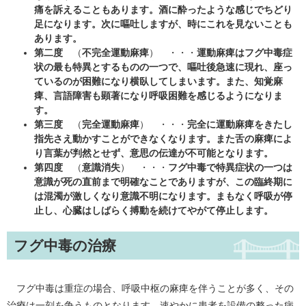
痛を訴えることもあります。酒に酔ったような感じでちどり
足になります。次に嘔吐しますが、時にこれを見ないことも
あります。
第二度
（
不完全運動麻痺
） ・・・
運動麻痺はフグ中毒症
状の最も特異とするものの一つで、嘔吐後急速に現れ、座っ
ているのが困難になり横臥してしまいます。また、知覚麻
痺、言語障害も顕著になり呼吸困難を感じるようになりま
す。
第三度
（
完全運動麻痺
） ・・・
完全に運動麻痺をきたし
指先さえ動かすことができなくなります。また舌の麻痺によ
り言葉が判然とせず、意思の伝達が不可能となります。
第四度
（
意識消失
） ・・・
フグ中毒で特異症状の一つは
意識が死の直前まで明確なことでありますが、この臨終期に
は混濁が激しくなり意識不明になります。まもなく呼吸が停
止し、心臓はしばらく搏動を続けてやがて停止します。
フグ中毒の治療
フグ中毒は重症の場合、呼吸中枢の麻痺を伴うことが多く、その
治療は一刻を争うものとなります。速やかに患者を設備の整った病