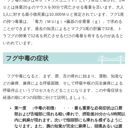
＊フグ毒の強さはＭＵ（マウスユニット）という単位で表され、1Ｍ
Ｕとは体重20ｇのマウスを30分で死亡させる毒量を言います。大人
1人に対する最小致死量は10,000ＭＵと推定されています。フグ1尾
の持つ毒量は、「毒力（ＭＵ/ｇ）×臓器の全重量（ｇ）」で求める
ことができます。過去の知見によるとマフグ1尾の肝臓で32名、ト
ラフグの卵巣で12名を死亡させるだけの毒量を有するものがあると
いわれています。
フグ中毒の症状
フグ中毒になると、まず、唇、舌の痺れに始まり、運動、知覚な
どの麻痺、麻痺による呼吸困難、そして呼吸中枢の完全麻痺による
呼吸停止というプロセスをたどることになります。この中毒症状を
経過の順に4つの段階に分けて説明しましょう。
第一度
（
中毒の初徴
） ・・・
最も重要な必発症状は口唇
部および舌端部に現れる軽い痺れで、摂取後20分から5時間以
内に鈍麻が現れます。次いで指頭部にも痺れを感ずるように
なります。また、腕の知覚が完全に麻痺し、頭痛あるいは腹