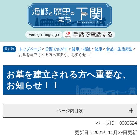
ペ
メ
ー
ニ
ジ
ュ
の
ー
先
を
Foreign language
頭
飛
で
ば
す
し
トップページ
>
分類でさがす
>
健康・福祉
>
健康
>
食品・生活衛生
>
現在地
お墓を建立される方へ重要な、お知らせ！！
。
て
本
本
文
お墓を建立される方へ重要な、
文
へ
お知らせ！！
ページ内目次
ページID：0003624
更新日：2021年11月29日更新